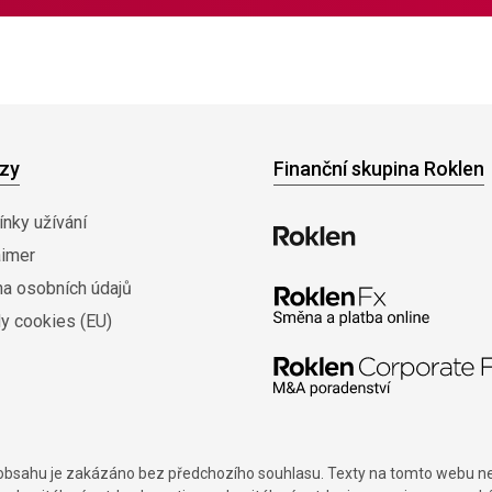
zy
Finanční skupina Roklen
nky užívání
aimer
na osobních údajů
y cookies (EU)
í obsahu je zakázáno bez předchozího souhlasu. Texty na tomto webu nes