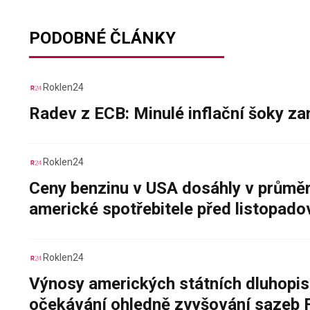
PODOBNÉ ČLÁNKY
Roklen24
Radev z ECB: Minulé inflační šoky za
Roklen24
Ceny benzinu v USA dosáhly v průměru
americké spotřebitele před listopad
Roklen24
Výnosy amerických státních dluhopis
očekávání ohledně zvyšování sazeb 