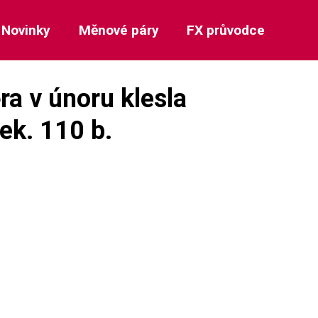
Novinky
Měnové páry
FX průvodce
ra v únoru klesla
ček. 110 b.