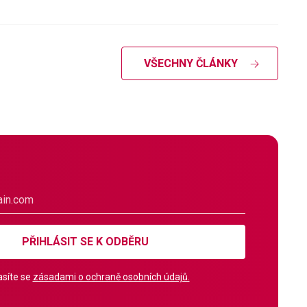
VŠECHNY ČLÁNKY
PŘIHLÁSIT SE K ODBĚRU
síte se
zásadami o ochraně osobních údajů.