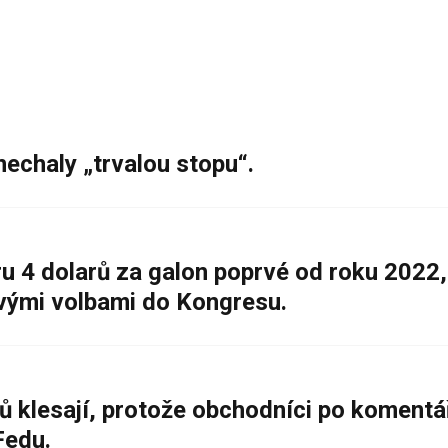
nechaly „trvalou stopu“.
 4 dolarů za galon poprvé od roku 2022,
ovými volbami do Kongresu.
ů klesají, protože obchodníci po komentá
Fedu.