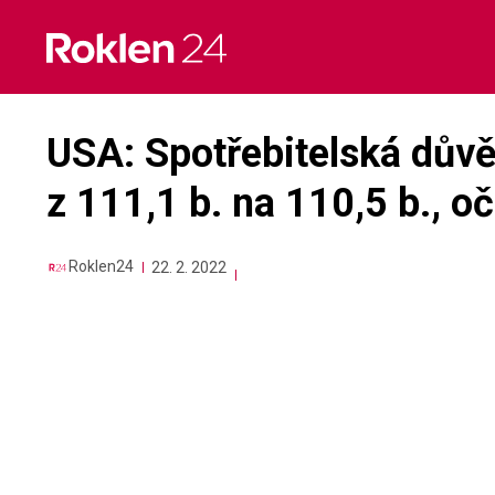
Skip
to
content
USA: Spotřebitelská důvě
z 111,1 b. na 110,5 b., o
Roklen24
22. 2. 2022