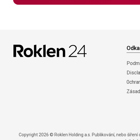
Odka
Podmí
Discl
0chra
Zásad
Copyright 2026 © Roklen Holding a.s. Publikování, nebo šířen