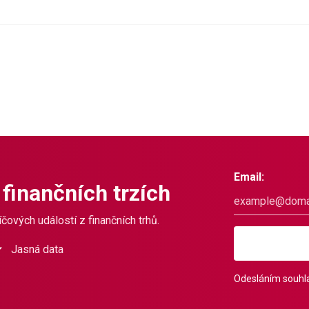
Email:
 finančních trzích
čových událostí z finančních trhů.
Jasná data
Odesláním souhla