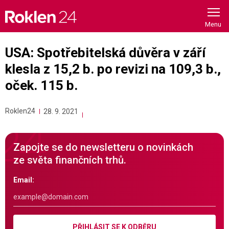
Skip
to
content
USA: Spotřebitelská důvěra v září
klesla z 15,2 b. po revizi na 109,3 b.,
oček. 115 b.
Roklen24
28. 9. 2021
Zapojte se do newsletteru o novinkách
ze světa finančních trhů.
Email:
PŘIHLÁSIT SE K ODBĚRU