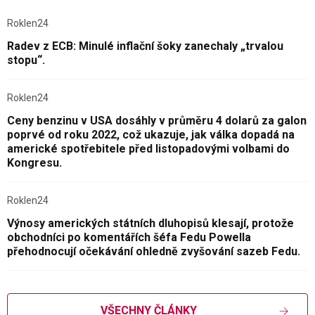
Roklen24
Radev z ECB: Minulé inflační šoky zanechaly „trvalou
stopu“.
Roklen24
Ceny benzinu v USA dosáhly v průměru 4 dolarů za galon
poprvé od roku 2022, což ukazuje, jak válka dopadá na
americké spotřebitele před listopadovými volbami do
Kongresu.
Roklen24
Výnosy amerických státních dluhopisů klesají, protože
obchodníci po komentářích šéfa Fedu Powella
přehodnocují očekávání ohledně zvyšování sazeb Fedu.
VŠECHNY ČLÁNKY