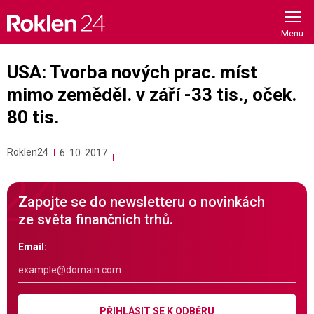
Skip
to
content
USA: Tvorba nových prac. míst
mimo zeměděl. v září -33 tis., oček.
80 tis.
Roklen24
6. 10. 2017
Zapojte se do newsletteru o novinkách
ze světa finančních trhů.
Email:
PŘIHLÁSIT SE K ODBĚRU