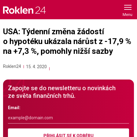
Skip
to
content
USA: Týdenní změna žádostí
o hypotéku ukázala nárůst z -17,9 %
na +7,3 %, pomohly nižší sazby
Roklen24
15. 4. 2020
Zapojte se do newsletteru o novinkách
ze světa finančních trhů.
Email:
PŘIHLÁSIT SE K ODBĚRU