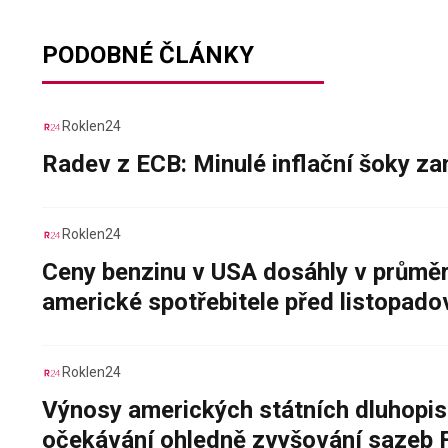
PODOBNÉ ČLÁNKY
Roklen24
Radev z ECB: Minulé inflační šoky za
Roklen24
Ceny benzinu v USA dosáhly v průměru
americké spotřebitele před listopad
Roklen24
Výnosy amerických státních dluhopis
očekávání ohledně zvyšování sazeb 