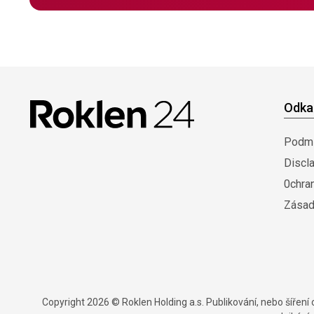
Odka
Podmí
Discl
0chra
Zásad
Copyright 2026 © Roklen Holding a.s. Publikování, nebo šířen