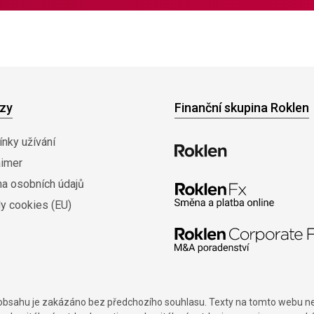
zy
Finanční skupina Roklen
nky užívání
aimer
na osobních údajů
y cookies (EU)
í obsahu je zakázáno bez předchozího souhlasu. Texty na tomto webu nes