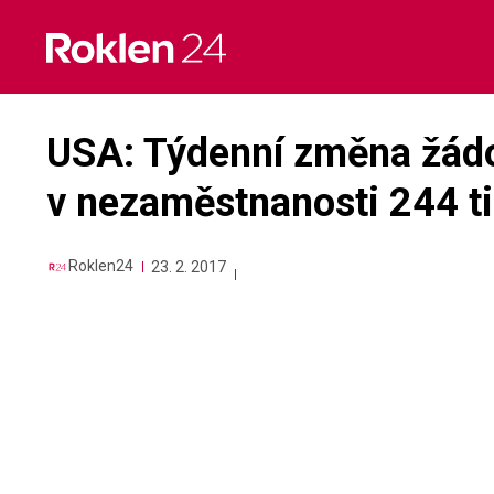
Skip
to
content
USA: Týdenní změna žádo
v nezaměstnanosti 244 tis
Roklen24
23. 2. 2017