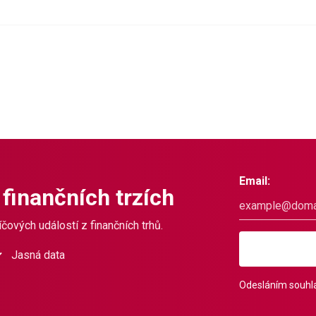
Email:
 finančních trzích
čových událostí z finančních trhů.
Jasná data
Odesláním souhla