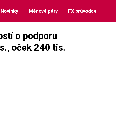
Novinky
Měnové páry
FX průvodce
stí o podporu
., oček 240 tis.