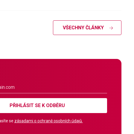
VŠECHNY ČLÁNKY
PŘIHLÁSIT SE K ODBĚRU
síte se
zásadami o ochraně osobních údajů.