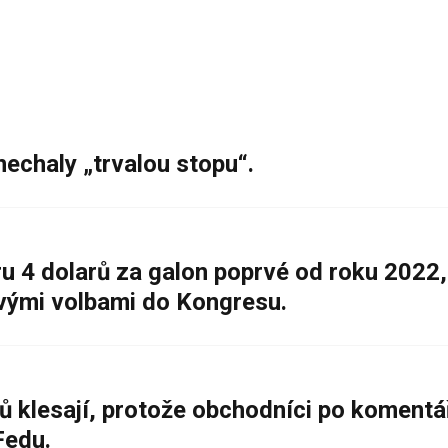
nechaly „trvalou stopu“.
 4 dolarů za galon poprvé od roku 2022,
ovými volbami do Kongresu.
ů klesají, protože obchodníci po komentá
Fedu.