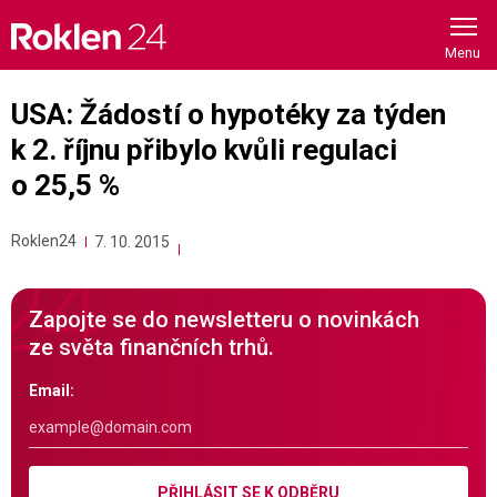
Skip
to
content
USA: Žádostí o hypotéky za týden
k 2. říjnu přibylo kvůli regulaci
o 25,5 %
Roklen24
7. 10. 2015
Zapojte se do newsletteru o novinkách
ze světa finančních trhů.
Email:
PŘIHLÁSIT SE K ODBĚRU