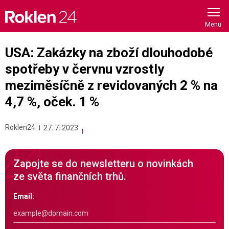
Skip
to
content
USA: Zakázky na zboží dlouhodobé
spotřeby v červnu vzrostly
meziměsíčně z revidovaných 2 % na
4,7 %, oček. 1 %
Roklen24
27. 7. 2023
Zapojte se do newsletteru o novinkách
ze světa finančních trhů.
Email: