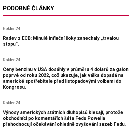
PODOBNÉ ČLÁNKY
Roklen24
Radev z ECB: Minulé inflační šoky zanechaly „trvalou
stopu“.
Roklen24
Ceny benzinu v USA dosáhly v průměru 4 dolarů za galon
poprvé od roku 2022, což ukazuje, jak válka dopadá na
americké spotřebitele před listopadovými volbami do
Kongresu.
Roklen24
Výnosy amerických státních dluhopisů klesají, protože
obchodníci po komentářích šéfa Fedu Powella
přehodnocují očekávání ohledně zvyšování sazeb Fedu.