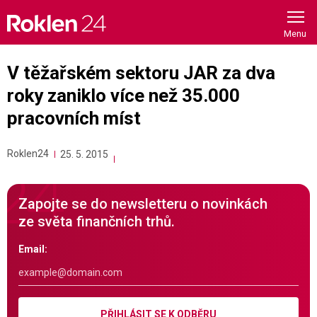
Skip
to
content
V těžařském sektoru JAR za dva
roky zaniklo více než 35.000
pracovních míst
Roklen24
25. 5. 2015
Zapojte se do newsletteru o novinkách
ze světa finančních trhů.
Email:
PŘIHLÁSIT SE K ODBĚRU