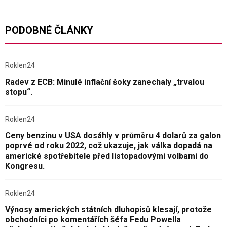
PODOBNÉ ČLÁNKY
Roklen24
Radev z ECB: Minulé inflační šoky zanechaly „trvalou
stopu“.
Roklen24
Ceny benzinu v USA dosáhly v průměru 4 dolarů za galon
poprvé od roku 2022, což ukazuje, jak válka dopadá na
americké spotřebitele před listopadovými volbami do
Kongresu.
Roklen24
Výnosy amerických státních dluhopisů klesají, protože
obchodníci po komentářích šéfa Fedu Powella