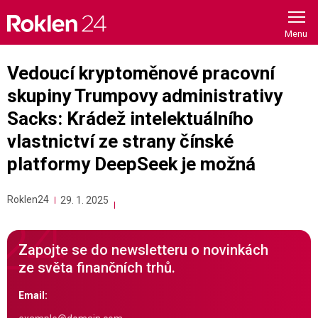
Skip
to
content
Vedoucí kryptoměnové pracovní
skupiny Trumpovy administrativy
Sacks: Krádež intelektuálního
vlastnictví ze strany čínské
platformy DeepSeek je možná
Roklen24
29. 1. 2025
Zapojte se do newsletteru o novinkách
ze světa finančních trhů.
Email: