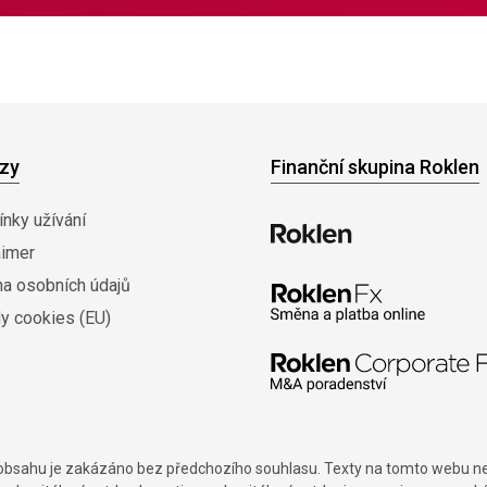
zy
Finanční skupina Roklen
nky užívání
aimer
na osobních údajů
y cookies (EU)
í obsahu je zakázáno bez předchozího souhlasu. Texty na tomto webu nes