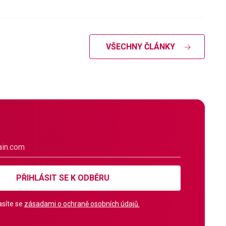
VŠECHNY ČLÁNKY
PŘIHLÁSIT SE K ODBĚRU
síte se
zásadami o ochraně osobních údajů.