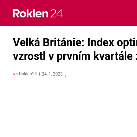
Skip
to
content
Velká Británie: Index op
vzrostl v prvním kvartále 
Roklen24
24. 1. 2023