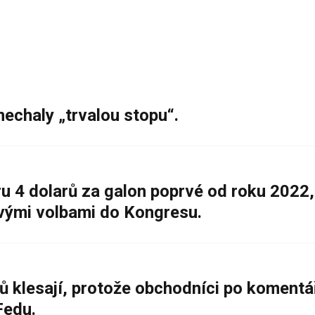
nechaly „trvalou stopu“.
 4 dolarů za galon poprvé od roku 2022,
ovými volbami do Kongresu.
ů klesají, protože obchodníci po komentá
Fedu.