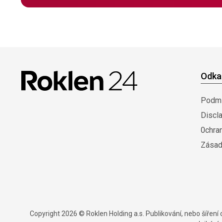
Odka
Podmí
Discl
0chra
Zásad
Copyright 2026 © Roklen Holding a.s. Publikování, nebo šířen