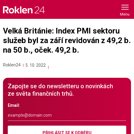
Skip
to
content
Velká Británie: Index PMI sektoru
služeb byl za září revidován z 49,2 b.
na 50 b., oček. 49,2 b.
Roklen24
5. 10. 2022
Zapojte se do newsletteru o novinkách
ze světa finančních trhů.
Email:
PŘIHLÁSIT SE K ODBĚRU