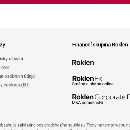
zy
Finanční skupina Roklen
nky užívání
aimer
na osobních údajů
y cookies (EU)
í obsahu je zakázáno bez předchozího souhlasu. Texty na tomto webu nes