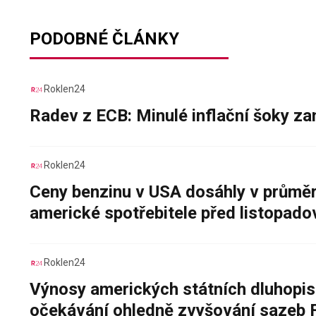
PODOBNÉ ČLÁNKY
Roklen24
Radev z ECB: Minulé inflační šoky za
Roklen24
Ceny benzinu v USA dosáhly v průměru
americké spotřebitele před listopad
Roklen24
Výnosy amerických státních dluhopis
očekávání ohledně zvyšování sazeb 