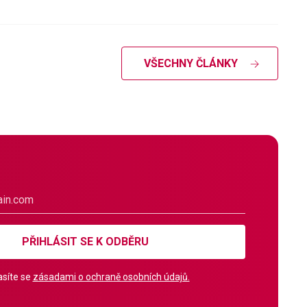
VŠECHNY ČLÁNKY
PŘIHLÁSIT SE K ODBĚRU
síte se
zásadami o ochraně osobních údajů.