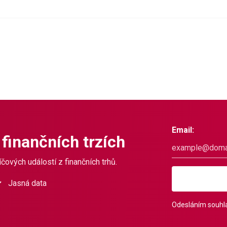
Email:
 finančních trzích
čových událostí z finančních trhů.
Jasná data
Odesláním souhla