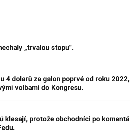
nechaly „trvalou stopu“.
 4 dolarů za galon poprvé od roku 2022,
ovými volbami do Kongresu.
ů klesají, protože obchodníci po komentá
Fedu.