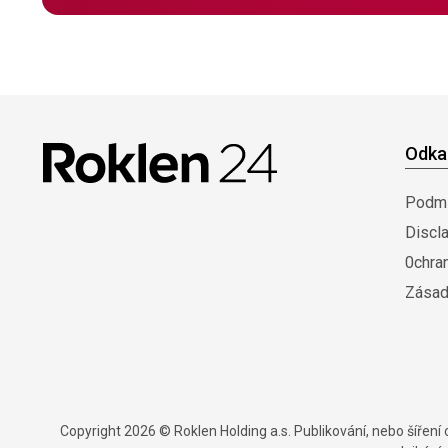
Odka
Podmí
Discl
0chra
Zásad
Copyright 2026 © Roklen Holding a.s. Publikování, nebo šířen