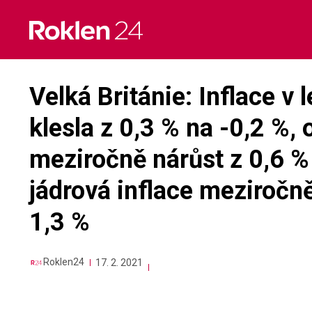
Skip
to
content
Velká Británie: Inflace 
klesla z 0,3 % na -0,2 %, 
meziročně nárůst z 0,6 % 
jádrová inflace meziročně
1,3 %
Roklen24
17. 2. 2021