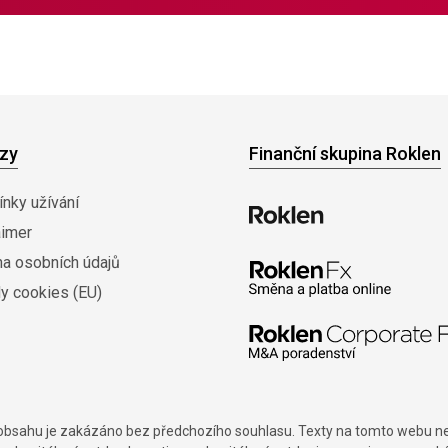
zy
Finanční skupina Roklen
nky užívání
aimer
na osobních údajů
y cookies (EU)
í obsahu je zakázáno bez předchozího souhlasu. Texty na tomto webu nes