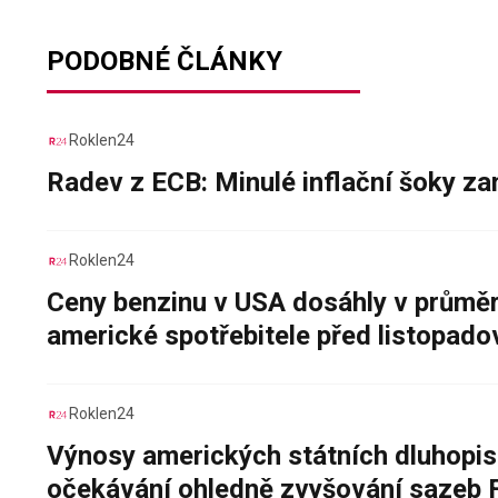
PODOBNÉ ČLÁNKY
Roklen24
Radev z ECB: Minulé inflační šoky za
Roklen24
Ceny benzinu v USA dosáhly v průměru
americké spotřebitele před listopad
Roklen24
Výnosy amerických státních dluhopis
očekávání ohledně zvyšování sazeb 