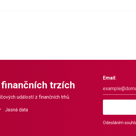
Email:
 finančních trzích
čových událostí z finančních trhů.
Jasná data
Odesláním souhla