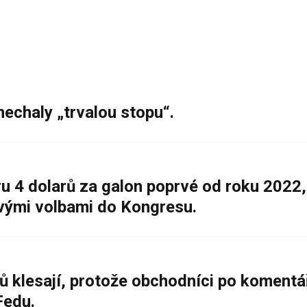
nechaly „trvalou stopu“.
 4 dolarů za galon poprvé od roku 2022,
ovými volbami do Kongresu.
ů klesají, protože obchodníci po komentá
Fedu.