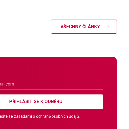
VŠECHNY ČLÁNKY
PŘIHLÁSIT SE K ODBĚRU
síte se
zásadami o ochraně osobních údajů.