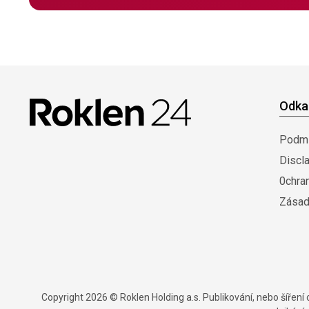
Odka
Podmí
Discl
0chra
Zásad
Copyright 2026 © Roklen Holding a.s. Publikování, nebo šířen