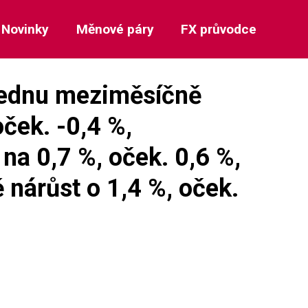
Novinky
Měnové páry
FX průvodce
v lednu meziměsíčně
oček. -0,4 %,
na 0,7 %, oček. 0,6 %,
 nárůst o 1,4 %, oček.