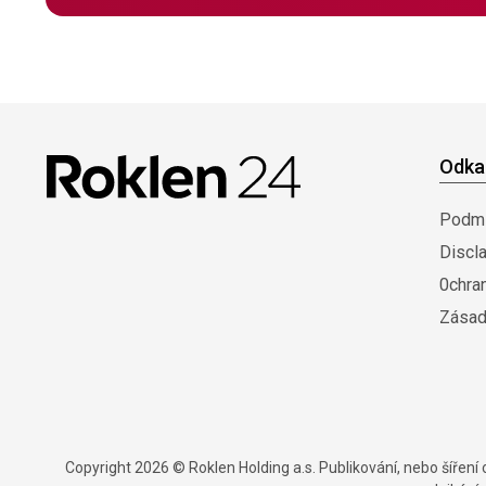
Odka
Podmí
Discl
0chra
Zásad
Copyright 2026 © Roklen Holding a.s. Publikování, nebo šířen