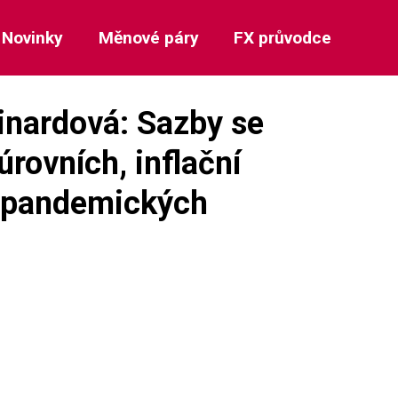
Novinky
Měnové páry
FX průvodce
inardová: Sazby se
úrovních, inflační
edpandemických