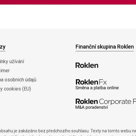
zy
Finanční skupina Roklen
nky užívání
aimer
na osobních údajů
y cookies (EU)
í obsahu je zakázáno bez předchozího souhlasu. Texty na tomto webu nes