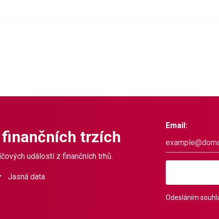
Email:
 finančních trzích
čových událostí z finančních trhů.
Jasná data
Odesláním souhla