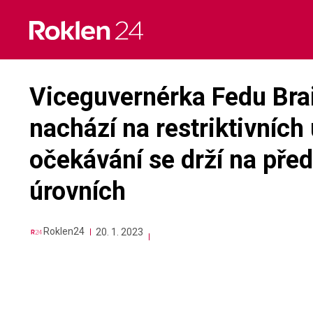
Skip
to
content
Viceguvernérka Fedu Bra
nachází na restriktivních 
očekávání se drží na př
úrovních
Roklen24
20. 1. 2023