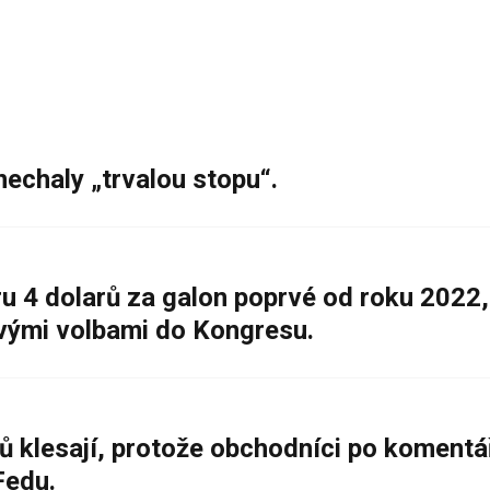
nechaly „trvalou stopu“.
 4 dolarů za galon poprvé od roku 2022,
ovými volbami do Kongresu.
ů klesají, protože obchodníci po komentá
Fedu.