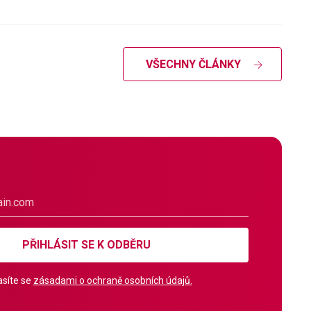
VŠECHNY ČLÁNKY
PŘIHLÁSIT SE K ODBĚRU
síte se
zásadami o ochraně osobních údajů.