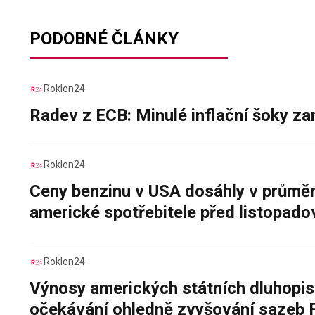
PODOBNÉ ČLÁNKY
Roklen24
Radev z ECB: Minulé inflační šoky za
Roklen24
Ceny benzinu v USA dosáhly v průměru
americké spotřebitele před listopad
Roklen24
Výnosy amerických státních dluhopis
očekávání ohledně zvyšování sazeb 