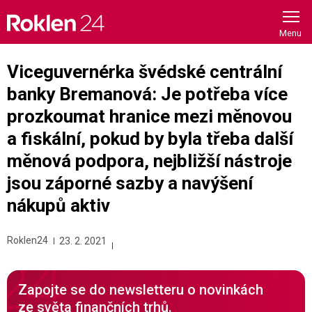
Skip
to
content
Viceguvernérka švédské centrální
banky Bremanová: Je potřeba více
prozkoumat hranice mezi měnovou
a fiskální, pokud by byla třeba další
měnová podpora, nejbližší nástroje
jsou záporné sazby a navýšení
nákupů aktiv
Roklen24
23. 2. 2021
Zapojte se do newsletteru o novinkách
ze světa finančních trhů.