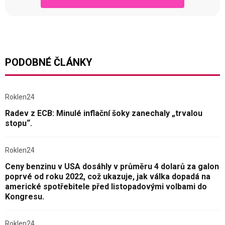
PODOBNÉ ČLÁNKY
Roklen24
Radev z ECB: Minulé inflační šoky zanechaly „trvalou
stopu“.
Roklen24
Ceny benzinu v USA dosáhly v průměru 4 dolarů za galon
poprvé od roku 2022, což ukazuje, jak válka dopadá na
americké spotřebitele před listopadovými volbami do
Kongresu.
Roklen24