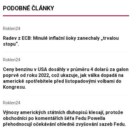
PODOBNÉ ČLÁNKY
Roklen24
Radev z ECB: Minulé inflační šoky zanechaly „trvalou
stopu“.
Roklen24
Ceny benzinu v USA dosáhly v průměru 4 dolarů za galon
poprvé od roku 2022, což ukazuje, jak válka dopadá na
americké spotřebitele před listopadovými volbami do
Kongresu.
Roklen24
Výnosy amerických státních dluhopisů klesají, protože
obchodníci po komentářích šéfa Fedu Powella
přehodnocují očekávání ohledně zvyšování sazeb Fedu.