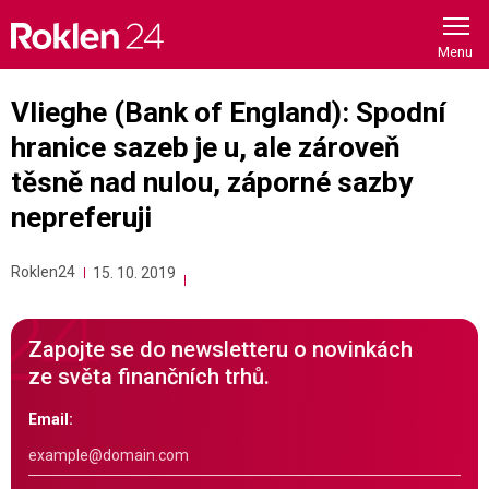
Skip
to
content
Vlieghe (Bank of England): Spodní
hranice sazeb je u, ale zároveň
těsně nad nulou, záporné sazby
nepreferuji
Roklen24
15. 10. 2019
Zapojte se do newsletteru o novinkách
ze světa finančních trhů.
Email: