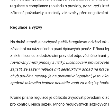
regulace a compliance (souladu s pravidly,
pozn. red.
), kt
zákonné požadavky a chránily zákazníky před negativními
Regulace a výzvy
Na druhé straně je nezbytné pečlivě regulovat odvětví tak,
závislost na sázení nebo praní špinavých peněz. Přísná le
získání licence a dodržování pravidel odpovědného hraní.
rovnováhy mezi přínosy a riziky. Licencovaní provozovate
zajistit, že sázení nebude mít destruktivní dopad na hrá
chyb poučit a nereaguje na preventivní opatření, je to v
správné takového jedince neustále vodit za ruku,“
upřesňu
Kromě přísné regulace je důležité zvyšovat povědomí o z
pro kontrolu jejich sázek. Mnoho regulovaných sázkových k