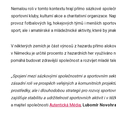
Nemalou roli v tomto kontextu hrají přímo sázkové společno
sportovní kluby, kulturní akce a charitativní organizace. Na
provoz fotbalových lig, hokejových týmů i menších sportov
sport, ale i amatérské a mládežnické aktivity, které by ji
V některých zemích je část výnosů z hazardu přímo alokov
v Německu je určité procento z hazardních her využíváno na
pomáhá budovat zdravější společnost a rozvíjet mladé tale
„Spojení mezi sázkovými společnostmi a sportovním sekt
zásadní roli ve prospěch veřejných a komunitních projektů
prostředky, ale i dlouhodobou strategii pro rozvoj sportov
zajišťuje stabilitu a udržitelnost sportovních aktivit i v tě
a majitel společnosti
Autentická Média
,
Lubomír Novohr