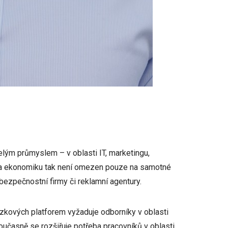
elým průmyslem – v oblasti IT, marketingu,
na ekonomiku tak není omezen pouze na samotné
bezpečnostní firmy či reklamní agentury.
sázkových platforem vyžaduje odborníky v oblasti
oučasně se rozšiřuje potřeba pracovníků v oblasti