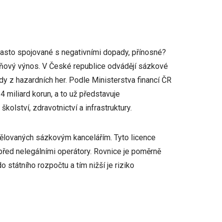
často spojované s negativními dopady, přínosné?
aňový výnos. V České republice odvádějí sázkové
ody z hazardních her. Podle Ministerstva financí ČR
4 miliard korun, a to už představuje
kolství, zdravotnictví a infrastruktury.
udělovaných sázkovým kancelářím. Tyto licence
ů před nelegálními operátory. Rovnice je poměrně
o státního rozpočtu a tím nižší je riziko