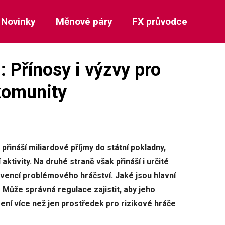
Novinky
Měnové páry
FX průvodce
 Přínosy i výzvy pro
 komunity
ináší miliardové příjmy do státní pokladny,
aktivity. Na druhé straně však přináší i určité
evencí problémového hráčství. Jaké jsou hlavní
Může správná regulace zajistit, aby jeho
ení více než jen prostředek pro rizikové hráče