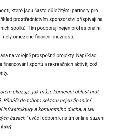
sti, které jsou často důležitými partnery pro
příklad prostřednictvím sponzorství přispívají na
ních spolků. Tím podporují nejen profesionální
nak měly omezené finanční možnosti.
ána na veřejně prospěšné projekty. Například
 financování sportu a rekreačních aktivit, což
nty.
orem ukazuje, jak může komerční oblast hrát
. Přináší do tohoto sektoru nejen finanční
ní infrastruktury a komunitního ducha, a tak
žkých časech,“
uvádí odborník na trh online sázení
adský
.