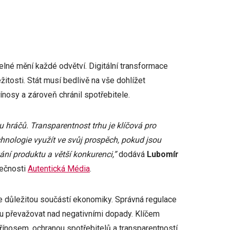
lné mění každé odvětví. Digitální transformace
ežitosti. Stát musí bedlivě na vše dohlížet
ínosy a zároveň chránil spotřebitele.
u hráčů. Transparentnost trhu je klíčová pro
hnologie využít ve svůj prospěch, pokud jsou
ání produktu a větší konkurenci,”
dodává
Lubomír
lečnosti
Autentická Média
.
e důležitou součástí ekonomiky. Správná regulace
ou převažovat nad negativními dopady. Klíčem
nosem, ochranou spotřebitelů a transparentností