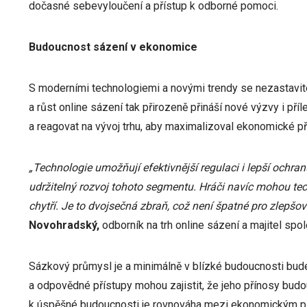
dočasné sebevyloučení a přístup k odborné pomoci.
Budoucnost sázení v ekonomice
S moderními technologiemi a novými trendy se nezastavite
a růst online sázení tak přirozeně přináší nové výzvy i příl
a reagovat na vývoj trhu, aby maximalizoval ekonomické př
„Technologie umožňují efektivnější regulaci i lepší ochran
udržitelný rozvoj tohoto segmentu. Hráči navíc mohou tec
chytří. Je to dvojsečná zbraň, což není špatné pro zlepšov
Novohradský,
odborník na trh online sázení a majitel spo
Sázkový průmysl je a minimálně v blízké budoucnosti bud
a odpovědné přístupy mohou zajistit, že jeho přínosy bud
k úspěšné budoucnosti je rovnováha mezi ekonomickým pří