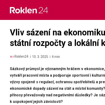
Skip
to
content
Vliv sázení na ekonomiku:
státní rozpočty a lokální
Roklen24
10. 3. 2025
4 min
Sázkový průmysl je významným hráčem v ekonomice, př
vytváří pracovní místa a podporuje sportovní i kulturní 
výzvy spojené s regulací, ochranou spotřebitelů a pr
ekonomické dopady sázení na stát a místní komunity? 
přínosy převažovaly nad negativními důsledky? Je sáz
k uspokojení jejich závislosti?