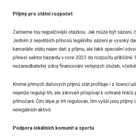
Příjmy pro státní rozpočet
Začneme tou nejpalčivější otázkou: Jak může být sázení, 
Jedním z největších přínosů legálního sázení je vysoký d
kanceláře státu nejen daň z příjmu, ale také speciální odv
přinesl sektor hazardu v roce 2023 do rozpočtu přibližně 1
nezanedbatelný zdroj financování veřejných služeb, včetně š
Kromě přímých daňových příjmů stát profituje i z licencí 
nejenže regulují trh, ale zároveň přispívají k ochraně hráč
přímočará: Čím lépe je trh regulován, tím vyšší jsou příjmy d
nelegálních aktivit.
Podpora lokálních komunit a sportu