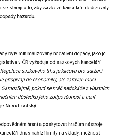
eří se starají o to, aby sázkové kanceláře dodržovaly
 dopady hazardu.
 aby byly minimalizovány negativní dopady, jako je
gislativa v ČR vyžaduje od sázkových kanceláří
„Regulace sázkového trhu je klíčová pro udržení
lé přispívají do ekonomiky, ale zároveň musí
če. Samozřejmě, pokud se hráč nedokáže z vlastních
 konečném důsledku jeho zodpovědnost a není
je
Novohradský
.
odpovědném hraní a poskytovat hráčům nástroje
anceláří dnes nabízí limity na vklady, možnost