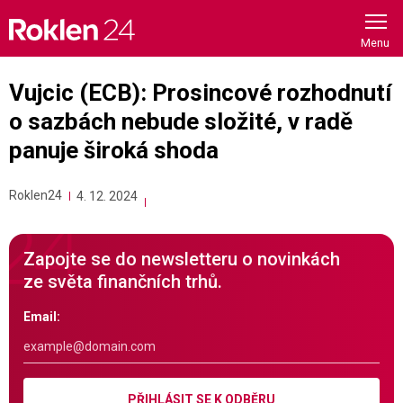
Skip
to
content
Vujcic (ECB): Prosincové rozhodnutí
o sazbách nebude složité, v radě
panuje široká shoda
Roklen24
4. 12. 2024
Zapojte se do newsletteru o novinkách
ze světa finančních trhů.
Email:
PŘIHLÁSIT SE K ODBĚRU