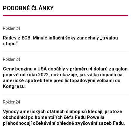
PODOBNÉ ČLÁNKY
Roklen24
Radev z ECB: Minulé inflační šoky zanechaly „trvalou
stopu“.
Roklen24
Ceny benzinu v USA dosáhly v průměru 4 dolarů za galon
poprvé od roku 2022, což ukazuje, jak válka dopadá na
americké spotřebitele před listopadovými volbami do
Kongresu.
Roklen24
Výnosy amerických státních dluhopisů klesají, protože
obchodníci po komentářích šéfa Fedu Powella
přehodnocují očekávání ohledně zvyšování sazeb Fedu.