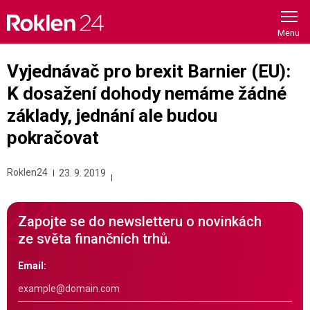
Skip
to
content
Vyjednávač pro brexit Barnier (EU):
K dosažení dohody nemáme žádné
základy, jednání ale budou
pokračovat
Roklen24
23. 9. 2019
Zapojte se do newsletteru o novinkách
ze světa finančních trhů.
Email: