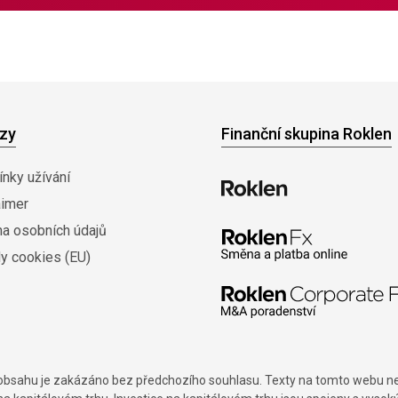
zy
Finanční skupina Roklen
nky užívání
aimer
na osobních údajů
y cookies (EU)
í obsahu je zakázáno bez předchozího souhlasu. Texty na tomto webu nes