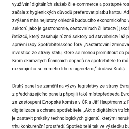
využívání digitálních služeb či e-commerce a postupně ro
začala z hygienických důvodů preferovat platbu kartou. 
zvýšená míra nejistoty ohledně budoucího ekonomického v
sektorů jako je gastronomie, cestovní ruch či letectví, ja
řetězců, který zasahuje různé sektory od stavebnictví až p
správní rady Spotřebitelského fóra. „Nastartování zmiňo
investice ze strany státu, které se mohou promítnout do p
Krom okamžitých finančních dopadů na spotřebitele to můž
rozšiřujícího se černého trhu s cigaretami,“ dodává Kruliš.
Druhý panel se zaměřil na výzvy legislativy ze strany Evr
z předcházejícího panelu připojili také místopředseda Ev
ze zastoupení Evropské komise v ČR a Jiří Hauptmann z 
digitalizace a ochrana spotřebitele. „Akt o digitálních trz
je zastavit praktiky technologických gigantů, kterými naru
trhu konkurenční prostředí. Spotřebitelé tak ve výsledku bu