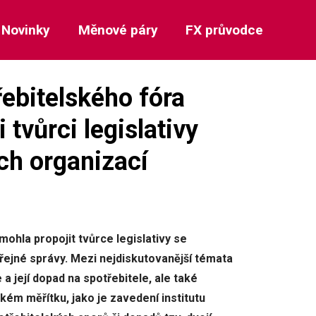
Novinky
Měnové páry
FX průvodce
ebitelského fóra
tvůrci legislativy
ch organizací
ohla propojit tvůrce legislativy se
řejné správy. Mezi nejdiskutovanější témata
 a její dopad na spotřebitele, ale také
ském měřítku, jako je zavedení institutu