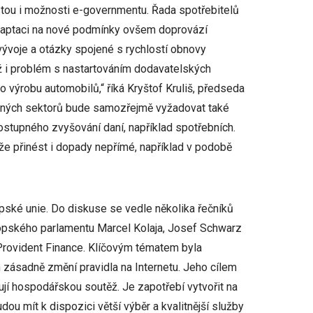
stou i možnosti e-governmentu. Řada spotřebitelů
Adaptaci na nové podmínky ovšem doprovází
ývoje a otázky spojené s rychlostí obnovy
kož i problém s nastartováním dodavatelských
o výrobu automobilů,“ říká Kryštof Kruliš, předseda
vaných sektorů bude samozřejmě vyžadovat také
ostupného zvyšování daní, například spotřebních.
e přinést i dopady nepřímé, například v podobě
opské unie. Do diskuse se vedle několika řečníků
ropského parlamentu Marcel Kolaja, Josef Schwarz
Provident Finance. Klíčovým tématem byla
ích zásadně změní pravidla na Internetu. Jeho cílem
šují hospodářskou soutěž. Je zapotřebí vytvořit na
dou mít k dispozici větší výběr a kvalitnější služby