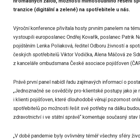
hromadných žalob, možnosti mimosoudního řešení spot
tranzice (digitální a zelené) na spotřebitele u nás.
Výroční konference přivítala hosty prvním panelem na tém
vystoupili europoslanec Ondřej Kovařík, poslanec Patrik 
pojištěním Lenka Poliaková, ředitel Odboru živností a spotř
českých spotřebitelů Viktor Vodička, Alena Máčová ze Sdr
z kanceláře ombudsmana České asociace pojišťoven (ČAP)
Právě první panel nabídl řadu zajímavých informací o post
„Jednoznačně se osvědčily pro-klientské postupy jako je n
i klienti pojišťoven, které dlouhodobě věnují pozornost o
spotřebitelů po možnosti řešit své potřeby na dálku bud
zdravotnictví i ve státní správě“ komentuje současný stav 
„V době pandemie byly ovlivněny téměř všechny sféry živo