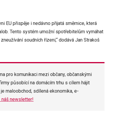
ni EU přispěje i nedávno přijatá směrnice, která
alob. Tento systém umožní spotřebitelům vymáhat
e zneužívání soudních řízení,“ dodává Jan Strakoš
rma pro komunikaci mezi občany, občanskými
firmy působící na domácím trhu s cílem hájit
 je maloobchod, sdílená ekonomika, e-
 náš newsletter!