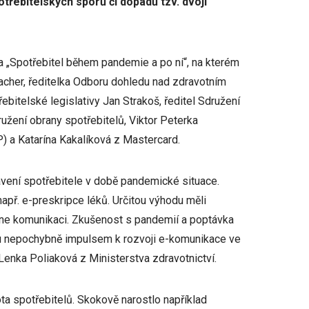
řebitelských sporů či dopadů tzv. dvojí
a „Spotřebitel během pandemie a po ní“, na kterém
Nacher, ředitelka Odboru dohledu nad zdravotním
ebitelské legislativy Jan Strakoš, ředitel Sdružení
užení obrany spotřebitelů, Viktor Peterka
 a Katarína Kakalíková z Mastercard.
avení spotřebitele v době pandemické situace.
apř. e-preskripce léků. Určitou výhodu měli
nline komunikaci. Zkušenost s pandemií a poptávka
ou nepochybně impulsem k rozvoji e-komunikace ve
Lenka Poliaková z Ministerstva zdravotnictví.
ta spotřebitelů. Skokově narostlo například