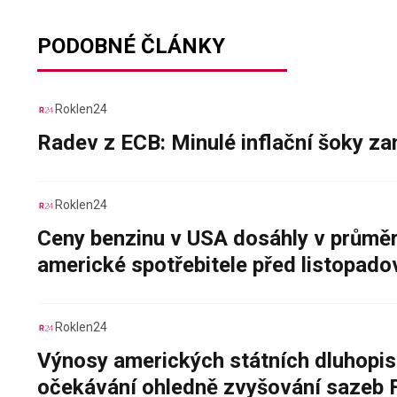
PODOBNÉ ČLÁNKY
Roklen24
Radev z ECB: Minulé inflační šoky za
Roklen24
Ceny benzinu v USA dosáhly v průměru
americké spotřebitele před listopad
Roklen24
Výnosy amerických státních dluhopis
očekávání ohledně zvyšování sazeb 