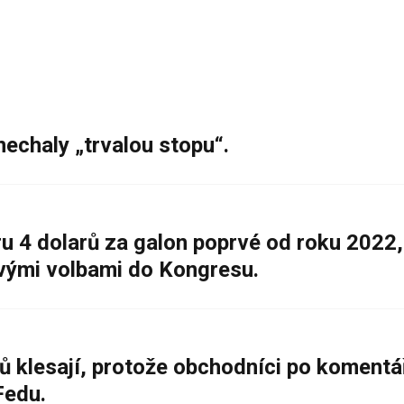
nechaly „trvalou stopu“.
 4 dolarů za galon poprvé od roku 2022,
ovými volbami do Kongresu.
ů klesají, protože obchodníci po komentá
Fedu.