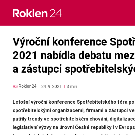
Skip
to
content
Výroční konference Spotř
2021 nabídla debatu mezi 
a zástupci spotřebitelský
Roklen24
24. 9. 2021
3 min
Letošní výroční konference Spotřebitelského fóra pom
spotřebitelskými organizacemi, firmami a zástupci ve
patřily trendy ve spotřebitelském chováni, digitalizace
legislativní výzvy na úrovni České republiky i v Evrop