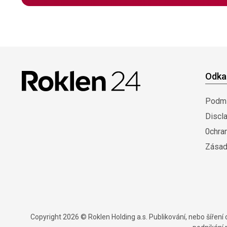
Odka
Podmí
Discl
0chra
Zásad
Copyright 2026 © Roklen Holding a.s. Publikování, nebo šířen