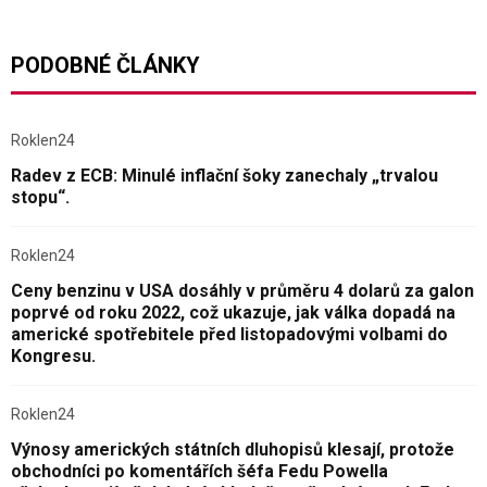
PODOBNÉ ČLÁNKY
Roklen24
Radev z ECB: Minulé inflační šoky zanechaly „trvalou
stopu“.
Roklen24
Ceny benzinu v USA dosáhly v průměru 4 dolarů za galon
poprvé od roku 2022, což ukazuje, jak válka dopadá na
americké spotřebitele před listopadovými volbami do
Kongresu.
Roklen24
Výnosy amerických státních dluhopisů klesají, protože
obchodníci po komentářích šéfa Fedu Powella