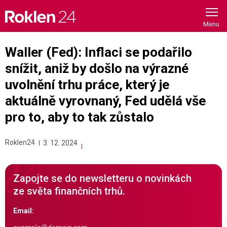
Skip
to
content
Waller (Fed): Inflaci se podařilo
snížit, aniž by došlo na výrazné
uvolnění trhu práce, který je
aktuálně vyrovnaný, Fed udělá vše
pro to, aby to tak zůstalo
Roklen24
3. 12. 2024
Zapojte se do newsletteru o novinkách
ze světa finančních trhů.
Email: