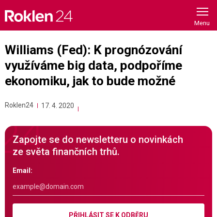
Skip
to
content
Williams (Fed): K prognózování
využíváme big data, podpoříme
ekonomiku, jak to bude možné
Roklen24
17. 4. 2020
Zapojte se do newsletteru o novinkách
ze světa finančních trhů.
Email:
PŘIHLÁSIT SE K ODBĚRU