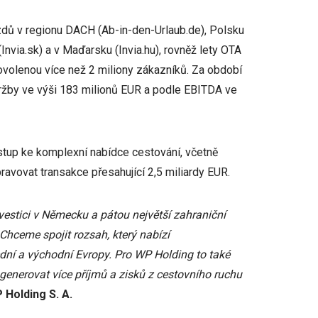
ezdů v regionu DACH (Ab-in-den-Urlaub.de), Polsku
(Invia.sk) a v Maďarsku (Invia.hu), rovněž lety OTA
dovolenou více než 2 miliony zákazníků. Za období
tržby ve výši 183 milionů EUR a podle EBITDA ve
stup ke komplexní nabídce cestování, včetně
avovat transakce přesahující 2,5 miliardy EUR.
estici v Německu a pátou největší zahraniční
 Chceme spojit rozsah, který nabízí
řední a východní Evropy. Pro WP Holding to také
 generovat více příjmů a zisků z cestovního ruchu
 Holding S. A.