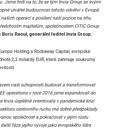
u. Jsme hrdí na to, že se tým Invia Group se svými
pné utvářet budoucnost tohoto odvětví v Evropě.
našich operací a posílení naší pozice na trhu
 předchozím majitelům, společnostem CITIC Group
 Boris Raoul, generální ředitel Invia Group.
C Europe Holding a Rockaway Capital, evropské
hodnotě 2,3 miliardy EUR, které zahrnuje soukromý
vitosti.
kazem naší schopnosti budovat a transformovat
 CEE operations v roce 2016 jsme expandovali do
e Invia úspěšně orientovala v pandemické krizi
 v sektoru cestovního ruchu má dobré předpoklady
ovanou společnost a pokračovat v jejím růstu
další fáze jejího vývoje jako evropského lídra