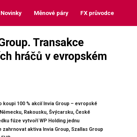
Novinky
Měnové páry
FX průvodce
 Group. Transakce
ších hráčů v evropském
koupi 100 % akcií Invia Group – evropské
 v Německu, Rakousku, Švýcarsku, České
edku fúze vytvoří WP Holding jednu
e zahrnovat aktiva Invia Group, Szallas Group