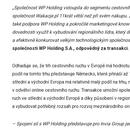
„Společnost WP Holding vstoupila do segmentu cestovního
společnost Wakacje.pl 11krát větší než při svém nákupu. Z
také podpora WP Holding a pokročilé marketingové know-
dovednosti využít k vybudování regionálního lídra, který
a efektivně konkurovat velkým technologickým společno
společnosti WP Holding S.A., odpovědný za transakci.
Odhaduje se, že trh cestovního ruchu v Evropě má hodnotu 
podíl na tomto trhu představuje Německo, které přináší až
střední a východní Evropa má relativně malý podíl na trhu,
v odvětví online cestovního ruchu. Transakce umožní spole
ruch ve střední a východní Evropě a díky působení v regio
a vybudovat potřebný rozsah pro rozvoj mezinárodního onl
– Spojení sil s WP Holding představuje pro Invia Group je