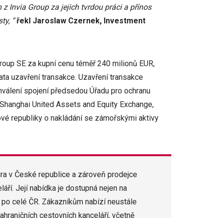
 Invia Group za jejich tvrdou práci a přínos
sty, “
řekl Jaroslaw Czernek, Investment
roup SE za kupní cenu téměř 240 milionů EUR,
ata uzavření transakce. Uzavření transakce
hválení spojení předsedou Úřadu pro ochranu
 Shanghai United Assets and Equity Exchange,
ové republiky o nakládání se zámořskými aktivy
tura v České republice a zároveň prodejce
áří. Její nabídka je dostupná nejen na
po celé ČR. Zákazníkům nabízí neustále
ahraničních cestovních kanceláří, včetně