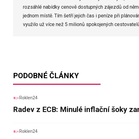
rozsáhlé nabídky cenově dostupných zájezdů od něme
jednom místě. Tím šetří jejich čas i peníze při plánová
využilo už více než 5 milionů spokojených cestovatelů
PODOBNÉ ČLÁNKY
Roklen24
Radev z ECB: Minulé inflační šoky za
Roklen24