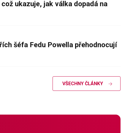
 což ukazuje, jak válka dopadá na
řích šéfa Fedu Powella přehodnocují
VŠECHNY ČLÁNKY