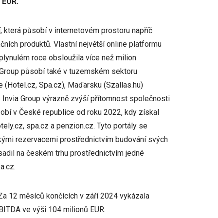
 EUR.
, která působí v internetovém prostoru napříč
čních produktů. Vlastní největší online platformu
plynulém roce obsloužila více než milion
s Group působí také v tuzemském sektoru
 (Hotel.cz, Spa.cz), Maďarsku (Szallas.hu)
e Invia Group výrazně zvýší přítomnost společnosti
obí v České republice od roku 2022, kdy získal
otely.cz, spa.cz a penzion.cz. Tyto portály se
skými rezervacemi prostřednictvím budování svých
adil na českém trhu prostřednictvím jedné
a.cz.
Za 12 měsíců končících v září 2024 vykázala
BITDA ve výši 104 milionů EUR.