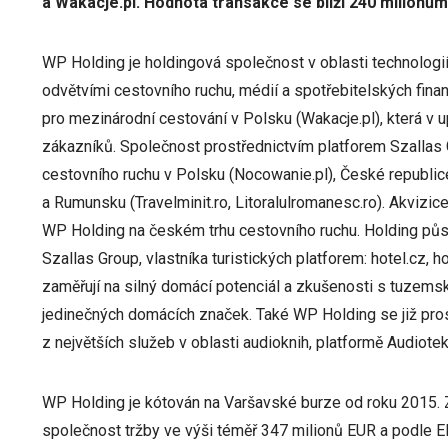
a Wakacje.pl. Hodnota transakce se blíží 240 milionům
WP Holding je holdingová společnost v oblasti technologií
odvětvími cestovního ruchu, médií a spotřebitelských finan
pro mezinárodní cestování v Polsku (Wakacje.pl), která v u
zákazníků. Společnost prostřednictvím platforem Szalla
cestovního ruchu v Polsku (Nocowanie.pl), České republice
a Rumunsku (Travelminit.ro, Litoralulromanesc.ro). Akvizic
WP Holding na českém trhu cestovního ruchu. Holding půs
Szallas Group, vlastníka turistických platforem: hotel.cz, h
zaměřují na silný domácí potenciál a zkušenosti s tuzem
jedinečných domácích značek. Také WP Holding se již pros
z největších služeb v oblasti audioknih, platformě Audiotek
WP Holding je kótován na Varšavské burze od roku 2015. 
společnost tržby ve výši téměř 347 milionů EUR a podle E