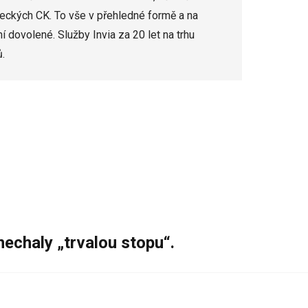
ckých CK. To vše v přehledné formě a na
ní dovolené. Služby Invia za 20 let na trhu
.
nechaly „trvalou stopu“.