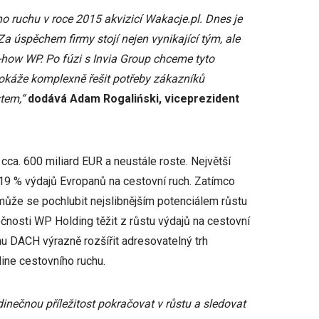
 ruchu v roce 2015 akvizicí Wakacje.pl. Dnes je
a úspěchem firmy stojí nejen vynikající tým, ale
how WP. Po fúzi s Invia Group chceme tyto
 dokáže komplexně řešit potřeby zákazníků
stem,“
dodává Adam Rogaliński, viceprezident
cca. 600 miliard EUR a neustále roste. Největší
 19 % výdajů Evropanů na cestovní ruch. Zatímco
 může se pochlubit nejslibnějším potenciálem růstu
čnosti WP Holding těžit z růstu výdajů na cestovní
nu DACH výrazně rozšířit adresovatelný trh
ine cestovního ruchu.
dinečnou příležitost pokračovat v růstu a sledovat