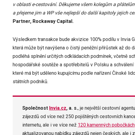
v oblasti e-cestování. Děkujeme všem kolegům a přátelům z
a přejeme jim a WP vše nejlepší do další kapitoly jejich ce
Partner, Rockaway Capital.
Výsledkem transakce bude akvizice 100% podílu v Invia G
která může být navýšena o čistý peněžní přírůstek až do d
podléhá splnění určitých odkládacích podmínek, včetně sc
hospodářské soutěže a spotřebitelů v Polsku a schválení
které má být uděleno kupujícímu podle nařízení Čínské lid
státních podniků.
Společnost
Invia.cz
, a. s.
, je největší cestovní agen
zájezdů od více než 250 pojištěných cestovních kancel
internetu, ale i ve více než
120 kamenných pobočkách
aktualizovanou nabídku zájezdů nejen českých, ale i z