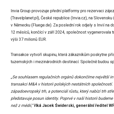
Invia Group provozuje přední platformy pro rezervaci záj
(Travelplanet.pl), České republice (Invia.cz), na Slovensku 
v Německu (Fluege.de). Za poslední rok odjely s Invií na 
12 měsíců, končící v září 2024, společnost vygenerovala 
výši 37 milionů EUR.
Transakce vytvoří skupinu, která zákazníkům poskytne pří
tuzemských i mezinárodních destinací. Společně budou spr
„Se souhlasem regulačních orgánů dokončíme největší inv
transakci M&A v historii polských nestátních společností.
západoevropský trh, a potenciál růstu, který nabízí trh st
představuje posun identity. Poprvé v naší historii budeme
než z médií,“
říká Jacek Świderski, generální ředitel WP