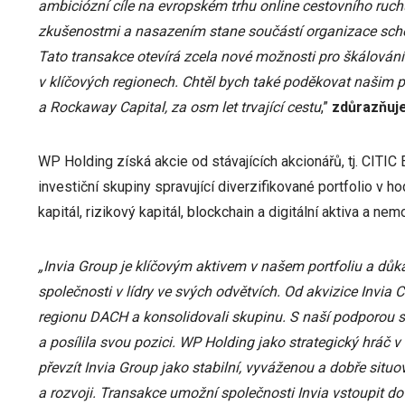
ambiciózní cíle na evropském trhu online cestovního ruch
zkušenostmi a nasazením stane součástí organizace scho
Tato transakce otevírá zcela nové možnosti pro škálování 
v klíčových regionech. Chtěl bych také poděkovat našim
a Rockaway Capital, za osm let trvající cestu
,”
zdůrazňuje
WP Holding získá akcie od stávajících akcionářů, tj. CITI
investiční skupiny spravující diverzifikované portfolio v 
kapitál, rizikový kapitál, blockchain a digitální aktiva a nemo
„Invia Group je klíčovým aktivem v našem portfoliu a dů
společnosti v lídry ve svých odvětvích. Od akvizice Invia
regionu DACH a konsolidovali skupinu. S naší podporou s
a posílila svou pozici. WP Holding jako strategický hráč
převzít Invia Group jako stabilní, vyváženou a dobře situ
a rozvoji. Transakce umožní společnosti Invia vstoupit do 