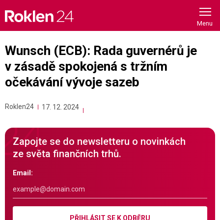
Skip
to
content
Wunsch (ECB): Rada guvernérů je
v zásadě spokojená s tržním
očekávání vývoje sazeb
Roklen24
17. 12. 2024
Zapojte se do newsletteru o novinkách
ze světa finančních trhů.
Email:
PŘIHLÁSIT SE K ODBĚRU