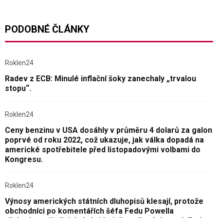
PODOBNÉ ČLÁNKY
Roklen24
Radev z ECB: Minulé inflační šoky zanechaly „trvalou
stopu“.
Roklen24
Ceny benzinu v USA dosáhly v průměru 4 dolarů za galon
poprvé od roku 2022, což ukazuje, jak válka dopadá na
americké spotřebitele před listopadovými volbami do
Kongresu.
Roklen24
Výnosy amerických státních dluhopisů klesají, protože
obchodníci po komentářích šéfa Fedu Powella