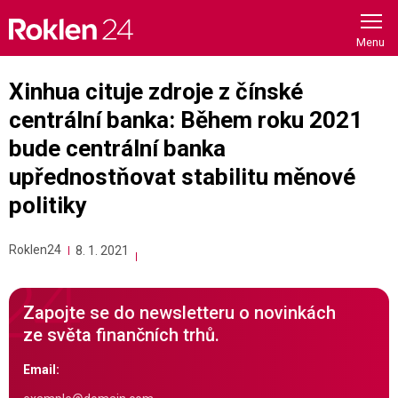
Skip
to
content
Xinhua cituje zdroje z čínské
centrální banka: Během roku 2021
bude centrální banka
upřednostňovat stabilitu měnové
politiky
Roklen24
8. 1. 2021
Zapojte se do newsletteru o novinkách
ze světa finančních trhů.
Email: