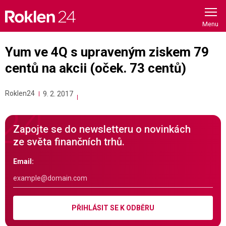
Skip
to
content
Yum ve 4Q s upraveným ziskem 79
centů na akcii (oček. 73 centů)
Roklen24
9. 2. 2017
Zapojte se do newsletteru o novinkách
ze světa finančních trhů.
Email:
PŘIHLÁSIT SE K ODBĚRU