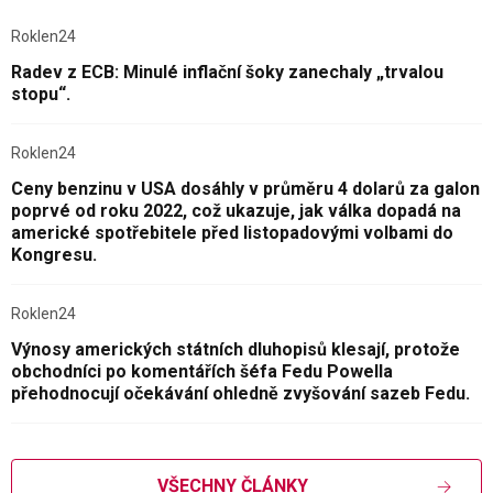
Roklen24
Radev z ECB: Minulé inflační šoky zanechaly „trvalou
stopu“.
Roklen24
Ceny benzinu v USA dosáhly v průměru 4 dolarů za galon
poprvé od roku 2022, což ukazuje, jak válka dopadá na
americké spotřebitele před listopadovými volbami do
Kongresu.
Roklen24
Výnosy amerických státních dluhopisů klesají, protože
obchodníci po komentářích šéfa Fedu Powella
přehodnocují očekávání ohledně zvyšování sazeb Fedu.
VŠECHNY ČLÁNKY