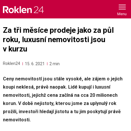
Skip
to
content
Za tři měsíce prodeje jako za půl
roku, luxusní nemovitosti jsou
v kurzu
Roklen24
15. 6. 2021
2 min
Ceny nemovitostí jsou stále vysoké, ale zájem o jejich
koupi neklesá, právě naopak. Lidé kupují i luxusní
nemovitosti, jejichž cena začíná na cca 20 milionech
korun. V době nejistoty, kterou jsme za uplynulý rok
prožili, investoři hledají jistotu a tu jim poskytují právě
nemovitosti.