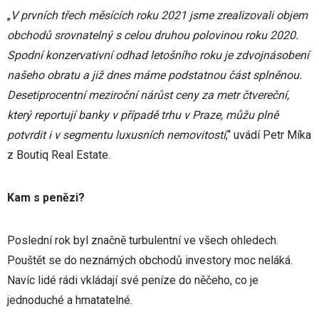
„
V prvních třech měsících roku 2021 jsme zrealizovali objem
obchodů srovnatelný s celou druhou polovinou roku 2020.
Spodní konzervativní odhad letošního roku je zdvojnásobení
našeho obratu a již dnes máme podstatnou část splněnou.
Desetiprocentní meziroční nárůst ceny za metr čtvereční,
který reportují banky v případě trhu v Praze, můžu plně
potvrdit i v segmentu luxusních nemovitostí
,“ uvádí Petr Míka
z Boutiq Real Estate.
Kam s penězi?
Poslední rok byl značně turbulentní ve všech ohledech.
Pouštět se do neznámých obchodů investory moc neláká.
Navíc lidé rádi vkládají své peníze do něčeho, co je
jednoduché a hmatatelné.