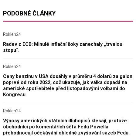
PODOBNÉ ČLÁNKY
Roklen24
Radev z ECB: Minulé inflační šoky zanechaly „trvalou
stopu“.
Roklen24
Ceny benzinu v USA dosáhly v průměru 4 dolarů za galon
poprvé od roku 2022, což ukazuje, jak válka dopadá na
americké spotřebitele před listopadovými volbami do
Kongresu.
Roklen24
Výnosy amerických státních dluhopisů klesají, protože
obchodníci po komentářích šéfa Fedu Powella
přehodnocují očekávání ohledně zvyšování sazeb Fedu.