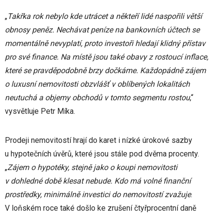
„
Takřka rok nebylo kde utrácet a někteří lidé naspořili větší
obnosy peněz. Nechávat peníze na bankovních účtech se
momentálně nevyplatí, proto investoři hledají klidný přístav
pro své finance. Na místě jsou také obavy z rostoucí inflace,
které se pravděpodobně brzy dočkáme. Každopádně zájem
o luxusní nemovitosti obzvlášť v oblíbených lokalitách
neutuchá a objemy obchodů v tomto segmentu rostou
,“
vysvětluje Petr Míka.
Prodeji nemovitostí hrají do karet i nízké úrokové sazby
u hypotečních úvěrů, které jsou stále pod dvěma procenty.
„
Zájem o hypotéky, stejně jako o koupi nemovitosti
v dohledné době klesat nebude. Kdo má volné finanční
prostředky, minimálně investici do nemovitostí zvažuje
.
V loňském roce také došlo ke zrušení čtyřprocentní daně