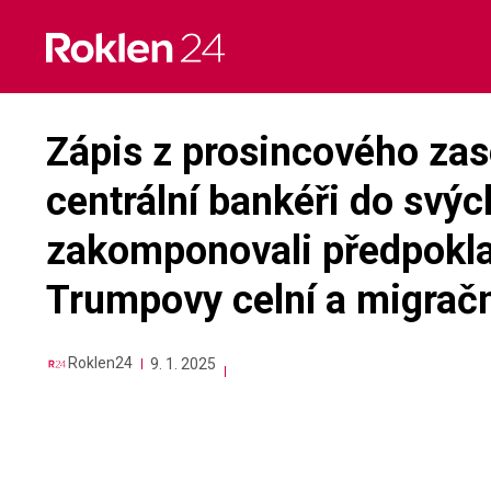
Skip
to
content
Zápis z prosincového zas
centrální bankéři do svý
zakomponovali předpokla
Trumpovy celní a migrační
Roklen24
9. 1. 2025