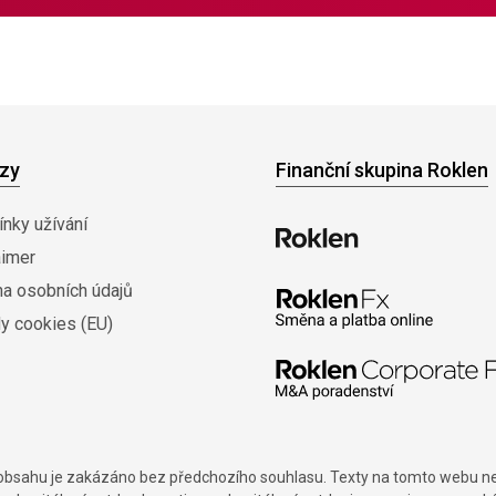
zy
Finanční skupina Roklen
nky užívání
aimer
na osobních údajů
y cookies (EU)
í obsahu je zakázáno bez předchozího souhlasu. Texty na tomto webu nes