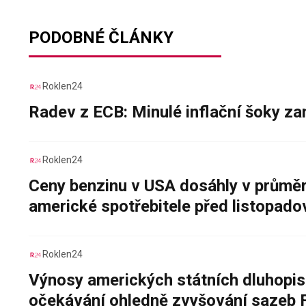
PODOBNÉ ČLÁNKY
Roklen24
Radev z ECB: Minulé inflační šoky za
Roklen24
Ceny benzinu v USA dosáhly v průměru
americké spotřebitele před listopad
Roklen24
Výnosy amerických státních dluhopis
očekávání ohledně zvyšování sazeb 