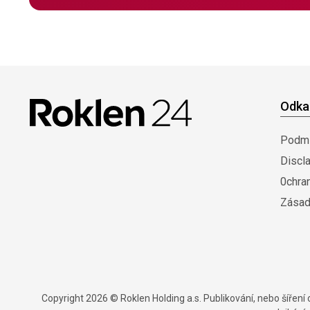
Odka
Podmí
Discl
0chra
Zásad
Copyright 2026 © Roklen Holding a.s. Publikování, nebo šířen