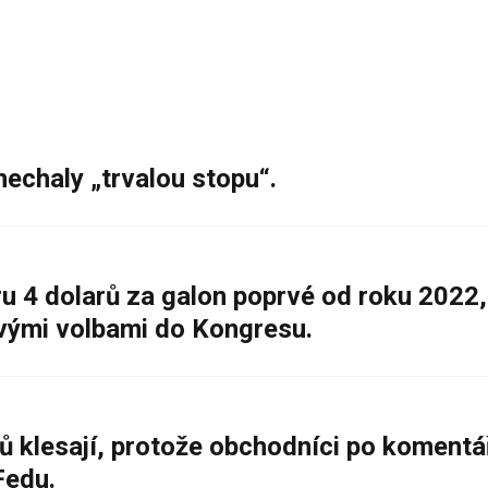
nechaly „trvalou stopu“.
 4 dolarů za galon poprvé od roku 2022,
ovými volbami do Kongresu.
ů klesají, protože obchodníci po komentá
Fedu.