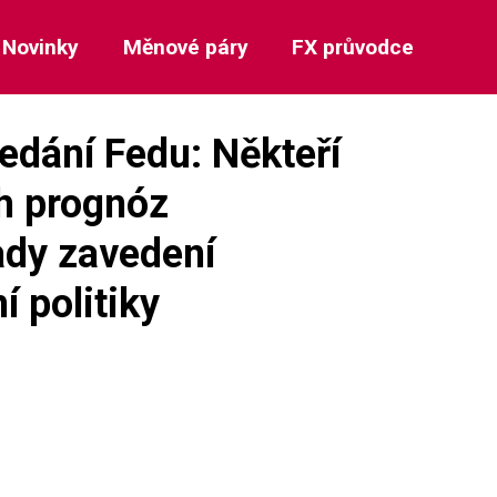
Novinky
Měnové páry
FX průvodce
edání Fedu: Někteří
ch prognóz
dy zavedení
 politiky