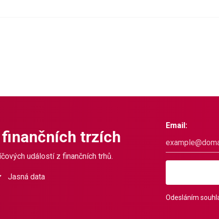
Email:
 finančních trzích
čových událostí z finančních trhů.
Jasná data
Odesláním souhla