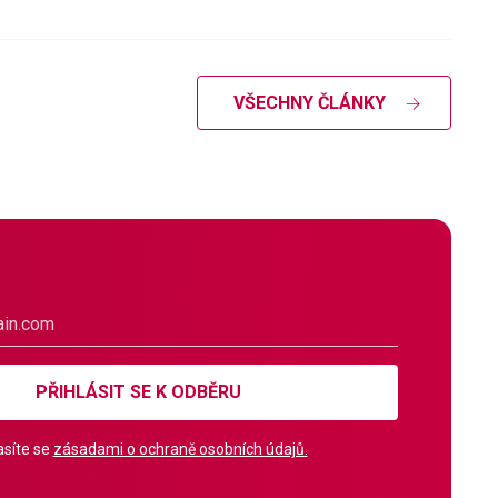
VŠECHNY ČLÁNKY
PŘIHLÁSIT SE K ODBĚRU
síte se
zásadami o ochraně osobních údajů.