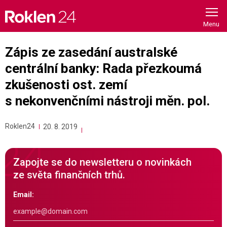
Skip
to
content
Zápis ze zasedání australské
centrální banky: Rada přezkoumá
zkušenosti ost. zemí
s nekonvenčními nástroji měn. pol.
Roklen24
20. 8. 2019
Zapojte se do newsletteru o novinkách
ze světa finančních trhů.
Email: