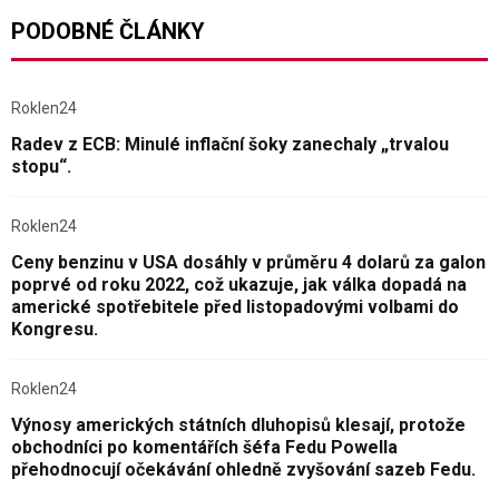
PODOBNÉ ČLÁNKY
Roklen24
Radev z ECB: Minulé inflační šoky zanechaly „trvalou
stopu“.
Roklen24
Ceny benzinu v USA dosáhly v průměru 4 dolarů za galon
poprvé od roku 2022, což ukazuje, jak válka dopadá na
americké spotřebitele před listopadovými volbami do
Kongresu.
Roklen24
Výnosy amerických státních dluhopisů klesají, protože
obchodníci po komentářích šéfa Fedu Powella
přehodnocují očekávání ohledně zvyšování sazeb Fedu.