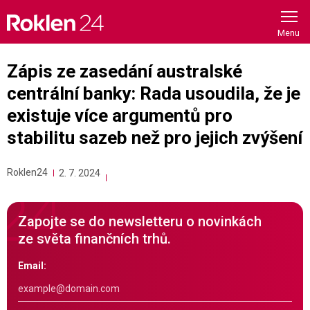
Skip
to
content
Zápis ze zasedání australské
centrální banky: Rada usoudila, že je
existuje více argumentů pro
stabilitu sazeb než pro jejich zvýšení
Roklen24
2. 7. 2024
Zapojte se do newsletteru o novinkách
ze světa finančních trhů.
Email: