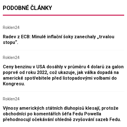
PODOBNÉ ČLÁNKY
Roklen24
Radev z ECB: Minulé inflační šoky zanechaly „trvalou
stopu“.
Roklen24
Ceny benzinu v USA dosáhly v průměru 4 dolarů za galon
poprvé od roku 2022, což ukazuje, jak válka dopadá na
americké spotřebitele před listopadovými volbami do
Kongresu.
Roklen24
Výnosy amerických státních dluhopisů klesají, protože
obchodníci po komentářích šéfa Fedu Powella
přehodnocují očekávání ohledně zvyšování sazeb Fedu.