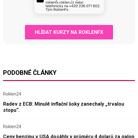
HLÍDAT KURZY NA ROKLENFX
PODOBNÉ ČLÁNKY
Roklen24
Radev z ECB: Minulé inflační šoky zanechaly „trvalou
stopu“.
Roklen24
Ceny benzinu v USA dosáhly v průměru 4 dolarů za galon