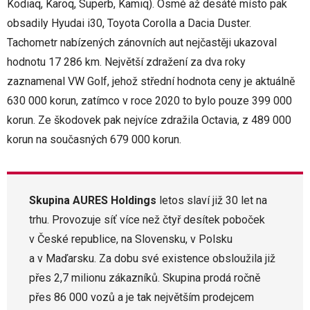
Kodiaq, Karoq, Superb, Kamiq). Osmé až desáté místo pak
obsadily Hyudai i30, Toyota Corolla a Dacia Duster.
Tachometr nabízených zánovních aut nejčastěji ukazoval
hodnotu 17 286 km. Největší zdražení za dva roky
zaznamenal VW Golf, jehož střední hodnota ceny je aktuálně
630 000 korun, zatímco v roce 2020 to bylo pouze 399 000
korun. Ze škodovek pak nejvíce zdražila Octavia, z 489 000
korun na současných 679 000 korun.
Skupina AURES Holdings
letos slaví již 30 let na
trhu. Provozuje síť více než čtyř desítek poboček
v České republice, na Slovensku, v Polsku
a v Maďarsku. Za dobu své existence obsloužila již
přes 2,7 milionu zákazníků. Skupina prodá ročně
přes 86 000 vozů a je tak největším prodejcem