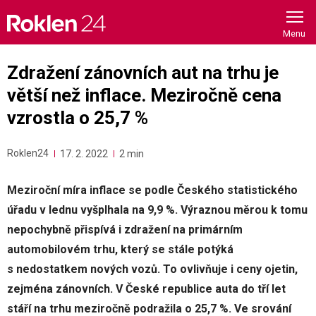
Skip
to
content
Zdražení zánovních aut na trhu je
větší než inflace. Meziročně cena
vzrostla o 25,7 %
Roklen24
17. 2. 2022
2 min
Meziroční míra inflace se podle Českého statistického
úřadu v lednu vyšplhala na 9,9 %. Výraznou měrou k tomu
nepochybně přispívá i zdražení na primárním
automobilovém trhu, který se stále potýká
s nedostatkem nových vozů. To ovlivňuje i ceny ojetin,
zejména zánovních. V České republice auta do tří let
stáří na trhu meziročně podražila o 25,7 %. Ve srování