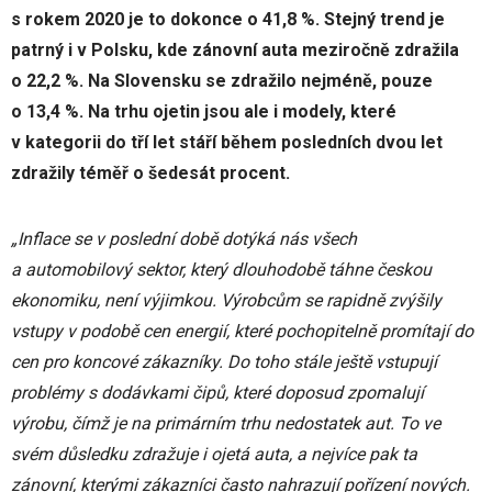
s rokem 2020 je to dokonce o 41,8 %. Stejný trend je
patrný i v Polsku, kde zánovní auta meziročně zdražila
o 22,2 %. Na Slovensku se zdražilo nejméně, pouze
o 13,4 %. Na trhu ojetin jsou ale i modely, které
v kategorii do tří let stáří během posledních dvou let
zdražily téměř o šedesát procent.
„
Inflace se v poslední době dotýká nás všech
a automobilový sektor, který dlouhodobě táhne českou
ekonomiku, není výjimkou. Výrobcům se rapidně zvýšily
vstupy v podobě cen energií, které pochopitelně promítají do
cen pro koncové zákazníky. Do toho stále ještě vstupují
problémy s dodávkami čipů, které doposud zpomalují
výrobu, čímž je na primárním trhu nedostatek aut. To ve
svém důsledku zdražuje i ojetá auta, a nejvíce pak ta
zánovní, kterými zákazníci často nahrazují pořízení nových.