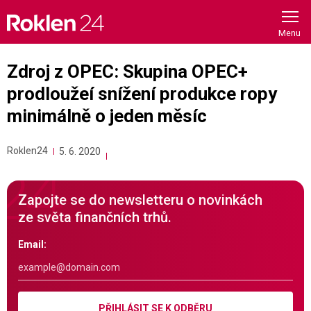
Skip
to
content
Zdroj z OPEC: Skupina OPEC+
prodloužeí snížení produkce ropy
minimálně o jeden měsíc
Roklen24
5. 6. 2020
Zapojte se do newsletteru o novinkách
ze světa finančních trhů.
Email:
PŘIHLÁSIT SE K ODBĚRU