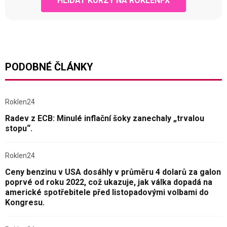
HLÍDAT KURZY NA ROKLENFX
PODOBNÉ ČLÁNKY
Roklen24
Radev z ECB: Minulé inflační šoky zanechaly „trvalou
stopu“.
Roklen24
Ceny benzinu v USA dosáhly v průměru 4 dolarů za galon
poprvé od roku 2022, což ukazuje, jak válka dopadá na
americké spotřebitele před listopadovými volbami do
Kongresu.