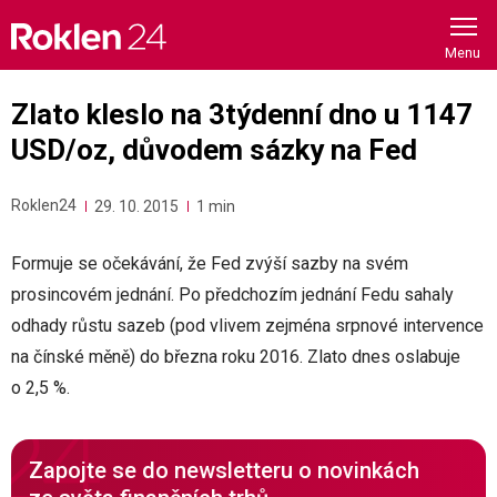
Skip
to
content
Zlato kleslo na 3týdenní dno u 1147
USD/oz, důvodem sázky na Fed
Roklen24
29. 10. 2015
1 min
Formuje se očekávání, že Fed zvýší sazby na svém
prosincovém jednání. Po předchozím jednání Fedu sahaly
odhady růstu sazeb (pod vlivem zejména srpnové intervence
na čínské měně) do března roku 2016. Zlato dnes oslabuje
o 2,5 %.
Zapojte se do newsletteru o novinkách