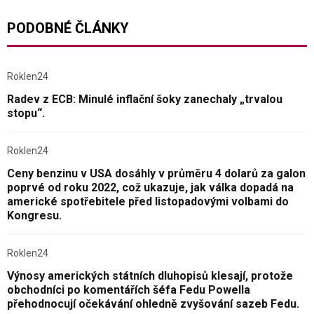
PODOBNÉ ČLÁNKY
Roklen24
Radev z ECB: Minulé inflační šoky zanechaly „trvalou
stopu“.
Roklen24
Ceny benzinu v USA dosáhly v průměru 4 dolarů za galon
poprvé od roku 2022, což ukazuje, jak válka dopadá na
americké spotřebitele před listopadovými volbami do
Kongresu.
Roklen24
Výnosy amerických státních dluhopisů klesají, protože
obchodníci po komentářích šéfa Fedu Powella
přehodnocují očekávání ohledně zvyšování sazeb Fedu.