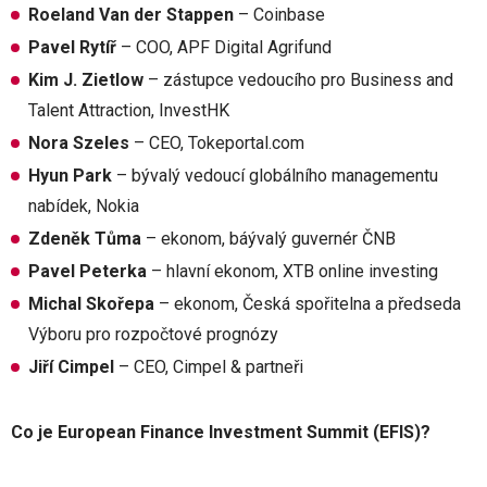
Roeland Van der Stappen
– Coinbase
Pavel Rytíř
– COO, APF Digital Agrifund
Kim J. Zietlow
– zástupce vedoucího pro Business and
Talent Attraction, InvestHK
Nora Szeles
– CEO, Tokeportal.com
Hyun Park
– bývalý vedoucí globálního managementu
nabídek, Nokia
Zdeněk Tůma
– ekonom, báývalý guvernér ČNB
Pavel Peterka
– hlavní ekonom, XTB online investing
Michal Skořepa
– ekonom, Česká spořitelna a předseda
Výboru pro rozpočtové prognózy
Jiří Cimpel
– CEO, Cimpel & partneři
Co je European Finance Investment Summit (EFIS)?