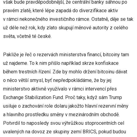
však bude pravděpodobnější, že centrální banky sáhnou po
pravém zlatě, které lépe zapadá do diverzifikace aktiv
v rámci nekonečného investičního rámce. Ostatně, děje se tak
už déle než rok, kdy zlato skupují měnové autority z celého
světa, včetně té české.
Pakliže je řeč o rezervách ministerstva financí, bitcoiny tam
už najdeme. To k nim přišlo například skrze konfiskace
během trestních řízení. Zde by mohlo držení bitcoinu dávat
o něco větší smysl, byť nepředpokládáme, že by jej
ministerstvo aktivně využívalo v rámci intervencí přes
Exchange Stabilization Fund. Proč taky, když sám Trump
usiluje o zachování role dolaru jakožto hlavní rezervní měny
a hlavního prostředku směny v mezinárodním obchodě.
Potvrdil to naposledy svou výhrůžkou stoprocentních cel
uvalených na dovoz ze skupiny zemí BRICS, pokud budou