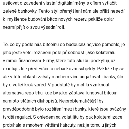
usilovat o zavedení vlastní digitální měny s cílem vytlačit
zelené bankovky. Tento styl přemýšlení nám ale příliš nesedí
k myšlence budování bitcoinových rezerv, pakliže dolar
nesmí přijít o svou výsadní roli.
To, co by podle nás bitcoinu do budoucna nejvíce pomohlo, je
jeho ještě větší rozšíření pole působnosti jako kolaterálu
v rámci financování. Firmy, které tuto službu poskytují, už
existují. Jde především o nebankovní subjekty. Pakliže by se
ale v této oblasti začaly mnohem více angažovat i banky, šlo
by o velký krok vpřed. V podstatě by mohla vzniknout
alternativa repo trhu, kde by jako zástava fungoval bitcoin
namísto státních dluhopisů. Nejproblematičtější by
pravděpodobně bylo rozšíření mezi banky, které jsou svázány
tvrdší regulací. S ohledem na volatilitu by pak kolateralizace
probíhala s mnohem většími haircuty, než je tomu u jiných