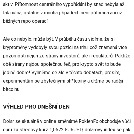
aktiv. Přítomnost centrálního vypořádání by snad nebyla až
tak nutná, ostatně v mnoha případech není přítomna ani už
běžných repo operací.
Ale co nebylo, může být. V průběhu času vidíme, že si
kryptoměny vydobyly svou pozici na trhu, což znamená více
pozornosti nejen ze strany investorů, ale i regulátorů. Pakliže
obě strany najdou společnou řeč, pro krypto svět to bude
jedině dobře! Vyhněme se ale v těchto debatách, prosím,
experimentům se zbytečnými sh*tcoiny a držme se raději
bitcoinu…
VÝHLED PRO DNEŠNÍ DEN
Dolar se aktuálně v online směnárně RoklenFx obchoduje vůči
euru za středový kurz 1,0572 EURUSD, dolarový index se pak