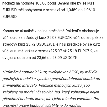
nachází na hodnotě 105,86 bodu. Během dne by se kurz
EURUSD měl pohybovat v rozmezí od 1,0489 do 1,0610
EURUSD.
Koruna se aktuálně v online směnárně RoklenFx obchoduje
vůči euru za středový kurz 25,08 EURCZK, vůči dolaru pak za
středový kurz 23,72 USDCZK. Dle naší predikce by se kurz
vůči euru měl držet v rozmezí 25,07 až 25,18 EURCZK, ve
dvojici s dolarem od 23,66 do 23,99 USDCZK.
*Průměrný nominální kurz, zveřejňovaný ECB, by měl dle
použitých modelů s vysokou pravděpodobností spadat do
zmíněného intervalu. Predikce měnových kurzů jsou
založeny na modelu časových řad, který zohledňuje nejen
předchozí hodnotu kurzu, ale i jeho minulou volatilitu. Pro
přesnější určení budoucí volatility je do modelu