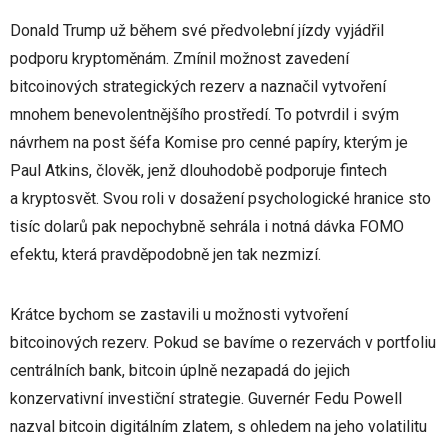
Donald Trump už během své předvolební jízdy vyjádřil
podporu kryptoměnám. Zmínil možnost zavedení
bitcoinových strategických rezerv a naznačil vytvoření
mnohem benevolentnějšího prostředí. To potvrdil i svým
návrhem na post šéfa Komise pro cenné papíry, kterým je
Paul Atkins, člověk, jenž dlouhodobě podporuje fintech
a kryptosvět. Svou roli v dosažení psychologické hranice sto
tisíc dolarů pak nepochybně sehrála i notná dávka FOMO
efektu, která pravděpodobně jen tak nezmizí.
Krátce bychom se zastavili u možnosti vytvoření
bitcoinových rezerv. Pokud se bavíme o rezervách v portfoliu
centrálních bank, bitcoin úplně nezapadá do jejich
konzervativní investiční strategie. Guvernér Fedu Powell
nazval bitcoin digitálním zlatem, s ohledem na jeho volatilitu