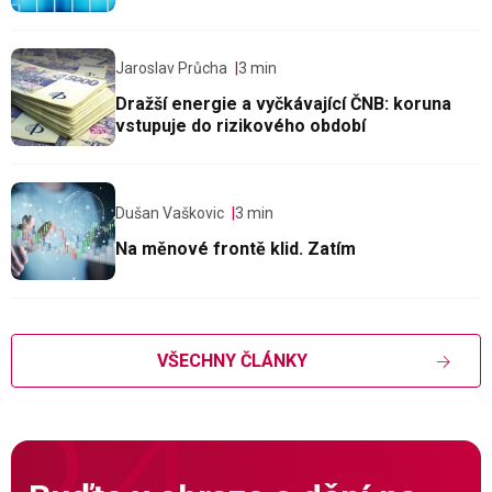
Jaroslav Průcha
3 min
Dražší energie a vyčkávající ČNB: koruna
vstupuje do rizikového období
Dušan Vaškovic
3 min
Na měnové frontě klid. Zatím
VŠECHNY ČLÁNKY