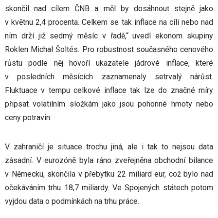
skončil nad cílem ČNB a měl by dosáhnout stejně jako
v květnu 2,4 procenta. Celkem se tak inflace na cíli nebo nad
ním drží již sedmý měsíc v řadě,“ uvedl ekonom skupiny
Roklen Michal Šoltés. Pro robustnost současného cenového
růstu podle něj hovoří ukazatele jádrové inflace, které
v posledních měsících zaznamenaly setrvalý nárůst.
Fluktuace v tempu celkové inflace tak lze do značné míry
připsat volatilním složkám jako jsou pohonné hmoty nebo
ceny potravin
V zahraničí je situace trochu jiná, ale i tak to nejsou data
zásadní. V eurozóně byla ráno zveřejněna obchodní bilance
v Německu, skončila v přebytku 22 miliard eur, což bylo nad
očekáváním trhu 18,7 miliardy. Ve Spojených státech potom
vyjdou data o podmínkách na trhu práce.