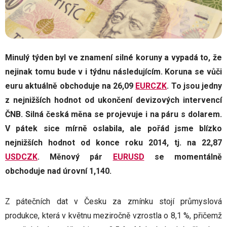
Minulý týden byl ve znamení silné koruny a vypadá to, že
nejinak tomu bude v i týdnu následujícím. Koruna se vůči
euru aktuálně obchoduje na 26,09
EURCZK
. To jsou jedny
z nejnižších hodnot od ukončení devizových intervencí
ČNB. Silná česká měna se projevuje i na páru s dolarem.
V pátek sice mírně oslabila, ale pořád jsme blízko
nejnižších hodnot od konce roku 2014, tj. na 22,87
USDCZK
. Měnový pár
EURUSD
se momentálně
obchoduje nad úrovní 1,140.
Z pátečních dat v Česku za zmínku stojí průmyslová
produkce, která v květnu meziročně vzrostla o 8,1 %, přičemž