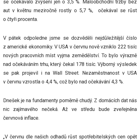
se očekávalo zvýšení jen o 3,5 %. Maloobchodní tržby bez
aut v květnu meziročně rostly o 5,7 %, očekával se růst
o čtyři procenta.
V pátek odpoledne jsme se dozvěděli nejdůležitější číslo
z americké ekonomiky. V USA v červnu nově vzniklo 222 tisíc
nových pracovních míst vyjma zemědělství. To bylo výrazně
nad očekáváním trhu, který čekal 178 tisíc. Výborný výsledek
se pak projevil i na Wall Street. Nezaměstnanost v USA
v červnu vzrostla o 4,4 %, což bylo nad očekávání 4,3 %.
Dnešek je na fundamenty poměrně chudý. Z domácích dat nás
nic zajímavého nečeká. Až ve středu bude zveřejněna
červnová inflace.
„V červnu dle našich odhadů růst spotřebitelských cen opět