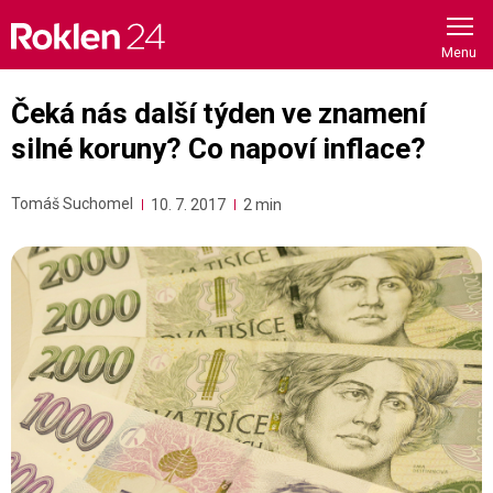
Skip
to
content
Čeká nás další týden ve znamení
silné koruny? Co napoví inflace?
Tomáš Suchomel
10. 7. 2017
2 min