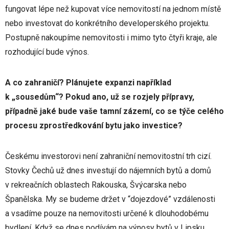
fungovat lépe než kupovat více nemovitostí na jednom místě
nebo investovat do konkrétního developerského projektu.
Postupně nakoupíme nemovitosti i mimo tyto čtyři kraje, ale
rozhodující bude výnos.
A co zahraničí? Plánujete expanzi například
k „sousedům“? Pokud ano, už se rozjely přípravy,
případně jaké bude vaše tamní zázemí, co se týče celého
procesu zprostředkování bytu jako investice?
Českému investorovi není zahraniční nemovitostní trh cizí.
Stovky Čechů už dnes investují do nájemních bytů a domů
v rekreačních oblastech Rakouska, Švýcarska nebo
Španělska. My se budeme držet v “dojezdové” vzdálenosti
a vsadíme pouze na nemovitosti určené k dlouhodobému
bydlení. Když se dnes podívám na výnosy bytů v Lipsku,