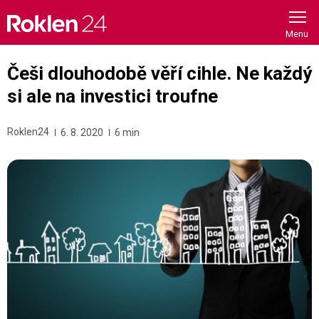
Skip
to
content
Češi dlouhodobě věří cihle. Ne každý
si ale na investici troufne
Roklen24
6. 8. 2020
6 min