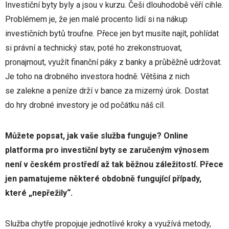
Investiční byty byly a jsou v kurzu. Češi dlouhodobě věří cihle.
Problémem je, že jen malé procento lidí si na nákup
investičních bytů troufne. Přece jen byt musíte najít, pohlídat
si právní a technický stav, poté ho zrekonstruovat,
pronajmout, využít finanční páky z banky a průběžně udržovat.
Je toho na drobného investora hodně. Většina z nich
se zalekne a peníze drží v bance za mizerný úrok. Dostat
do hry drobné investory je od počátku náš cíl.
Můžete popsat, jak vaše služba funguje? Online
platforma pro investiční byty se zaručeným výnosem
není v českém prostředí až tak běžnou záležitostí. Přece
jen pamatujeme některé obdobně fungující případy,
které „nepřežily“.
Služba chytře propojuje jednotlivé kroky a využívá metody,