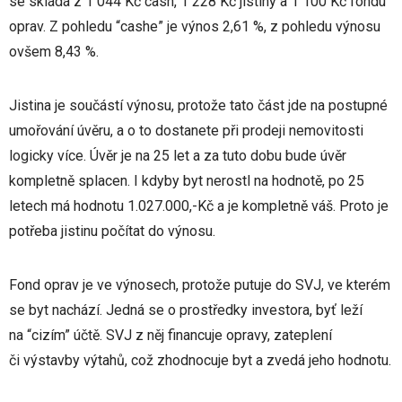
se skládá z 1 044 Kč cash, 1 228 Kč jistiny a 1 100 Kč fondu
oprav. Z pohledu “cashe” je výnos 2,61 %, z pohledu výnosu
ovšem 8,43 %.
Jistina je součástí výnosu, protože tato část jde na postupné
umořování úvěru, a o to dostanete při prodeji nemovitosti
logicky více. Úvěr je na 25 let a za tuto dobu bude úvěr
kompletně splacen. I kdyby byt nerostl na hodnotě, po 25
letech má hodnotu 1.027.000,-Kč a je kompletně váš. Proto je
potřeba jistinu počítat do výnosu.
Fond oprav je ve výnosech, protože putuje do SVJ, ve kterém
se byt nachází. Jedná se o prostředky investora, byť leží
na “cizím” účtě. SVJ z něj financuje opravy, zateplení
či výstavby výtahů, což zhodnocuje byt a zvedá jeho hodnotu.