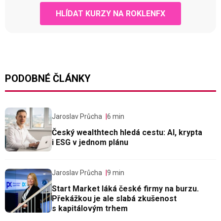
HLÍDAT KURZY NA ROKLENFX
PODOBNÉ ČLÁNKY
Jaroslav Průcha
6 min
Český wealthtech hledá cestu: AI, krypta
i ESG v jednom plánu
Jaroslav Průcha
9 min
Start Market láká české firmy na burzu.
Překážkou je ale slabá zkušenost
s kapitálovým trhem