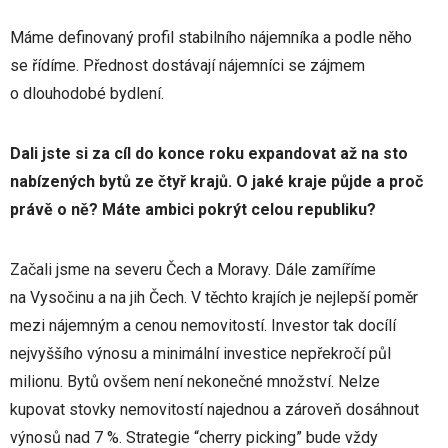
Máme definovaný profil stabilního nájemníka a podle něho
se řídíme. Přednost dostávají nájemníci se zájmem
o dlouhodobé bydlení.
Dali jste si za cíl do konce roku expandovat až na sto
nabízených bytů ze čtyř krajů. O jaké kraje půjde a proč
právě o ně? Máte ambici pokrýt celou republiku?
Začali jsme na severu Čech a Moravy. Dále zamíříme
na Vysočinu a na jih Čech. V těchto krajích je nejlepší poměr
mezi nájemným a cenou nemovitostí. Investor tak docílí
nejvyššího výnosu a minimální investice nepřekročí půl
milionu. Bytů ovšem není nekonečné množství. Nelze
kupovat stovky nemovitostí najednou a zároveň dosáhnout
výnosů nad 7 %. Strategie “cherry picking” bude vždy