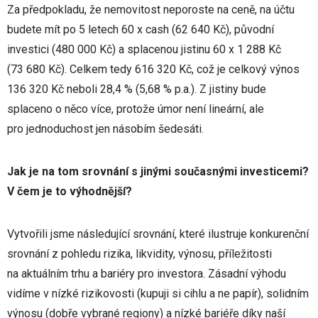
Za předpokladu, že nemovitost neporoste na ceně, na účtu
budete mít po 5 letech 60 x cash (62 640 Kč), původní
investici (480 000 Kč) a splacenou jistinu 60 x 1 288 Kč
(73 680 Kč). Celkem tedy 616 320 Kč, což je celkový výnos
136 320 Kč neboli 28,4 % (5,68 % p.a.). Z jistiny bude
splaceno o něco více, protože úmor není lineární, ale
pro jednoduchost jen násobím šedesáti.
Jak je na tom srovnání s jinými současnými investicemi?
V čem je to výhodnější?
Vytvořili jsme následující srovnání, které ilustruje konkurenční
srovnání z pohledu rizika, likvidity, výnosu, příležitosti
na aktuálním trhu a bariéry pro investora. Zásadní výhodu
vidíme v nízké rizikovosti (kupuji si cihlu a ne papír), solidním
výnosu (dobře vybrané regiony) a nízké bariéře díky naší