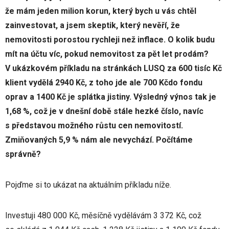
že mám jeden milion korun, který bych u vás chtěl
zainvestovat, a jsem skeptik, který nevěří, že
nemovitosti porostou rychleji než inflace. O kolik budu
mít na účtu víc, pokud nemovitost za pět let prodám?
V ukázkovém příkladu na stránkách LUSQ za 600 tisíc Kč
klient vydělá 2940 Kč, z toho jde ale 700 Kčdo fondu
oprav a 1400 Kč je splátka jistiny. Výsledný výnos tak je
1,68 %, což je v dnešní době stále hezké číslo, navíc
s představou možného růstu cen nemovitostí.
Zmiňovaných 5,9 % nám ale nevychází. Počítáme
správně?
Pojďme si to ukázat na aktuálním příkladu níže.
Investuji 480 000 Kč, měsíčně vydělávám 3 372 Kč, což