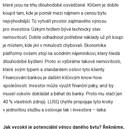
které jsou na trhu dlouhodobě osvědčené. Klíčem je dobře
koupit tam, kde je poměr mezi nájmem a cenou bytu
nejvýhodnější. To vytváří prostor zajímavého výnosu
pro investora. Úzkým hrdlem bývá technický stav
nemovitosti. Dobře odhadnout potřebné náklady už při koupi
je místem, kde jiní v minulosti chybovali. Ekonomika
platformy ovšem stojí na solidním nájemníkovi, který hledá
dlouhodobé bydlení. Proto si vybíráme takové nemovitosti,
které svým typem a standardem osloví tyto klienty.
Financování bankou je dalším klíčovým know-how
společnosti. Investor může využít finanční páky, aniž by
musel cokoliv dokládat a běhat do banky. Proto mu stačí jen
40 % vlastních zdrojů. LUSQ chytře propojuje tyto kroky
v jednolitou službu a oslovuje tak i investora – laika.
Jak vysoký je potenciální výnos daného bytu? Řekněme,