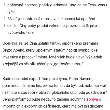
opětovné stvrzení politiky jednotné Číny, co se Tchaj-wanu
týče
žádná jednostranná represivní ekonomická opatření
uznání Číny coby přední velmoci a prezidenta Si jako
světového lídra
Očekává se, že Čína uplatní taktiku japonského premiéra
Šinzó Abeho, který Spojeným státům nabídl symbolické
investice a pracovní místa. Mně však bude hlavní výsledek
zřejmější za několik týdnů po „golfovém turnaji“.
Bude obchodní expert Trumpova týmu, Peter Navarro,
permanentně mimo hru, jak se tomu zdá být teď, nebo se vrátí
na hřiště a způsobí v oblasti globálního obchodu pozdvižení?
Jeho platformou bude nedávno zadaná souhrnná
zpráva
o
importních a exportních deficitech, která má být předložena