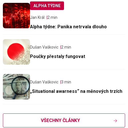
ALPHA TÝDNE
Jan Král
2 min
Alpha týdne: Panika netrvala dlouho
Dušan Vaškovic
2 min
Poučky přestaly fungovat
Dušan Vaškovic
3 min
„Situational awarness“ na měnových trzích
VŠECHNY ČLÁNKY