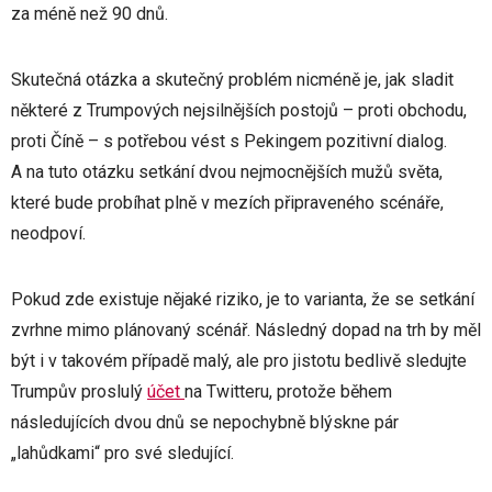
za méně než 90 dnů.
Skutečná otázka a skutečný problém nicméně je, jak sladit
některé z Trumpových nejsilnějších postojů – proti obchodu,
proti Číně – s potřebou vést s Pekingem pozitivní dialog.
A na tuto otázku setkání dvou nejmocnějších mužů světa,
které bude probíhat plně v mezích připraveného scénáře,
neodpoví.
Pokud zde existuje nějaké riziko, je to varianta, že se setkání
zvrhne mimo plánovaný scénář. Následný dopad na trh by měl
být i v takovém případě malý, ale pro jistotu bedlivě sledujte
Trumpův proslulý
účet
na Twitteru, protože během
následujících dvou dnů se nepochybně blýskne pár
„lahůdkami“ pro své sledující.