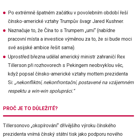
Po extrémně špatném začátku v povolebním období řeší
čínsko-americké vztahy Trumpův švagr Jared Kushner.
Naznačuje to, že Čína to s Trumpem „umí“ (nabídne
pracovní místa a investice výměnou za to, že si bude moci
své asijské ambice řešit sama).
Uprostřed března udělal americký ministr zahraničí Rex
Tillerson při rozhovorech s Pekingem neobvyklou věc,
když popsal čínsko-americké vztahy mottem prezidenta
Si:
„nekonfliktní, nekonfrontační, postavené na vzájemném
respektu a win-win spolupráci.“
PROČ JE TO DŮLEŽITÉ?
Tillersonovo „okopírování“ dřívějšího výroku čínského
prezidenta vnímá čínský státní tisk jako podporu nového