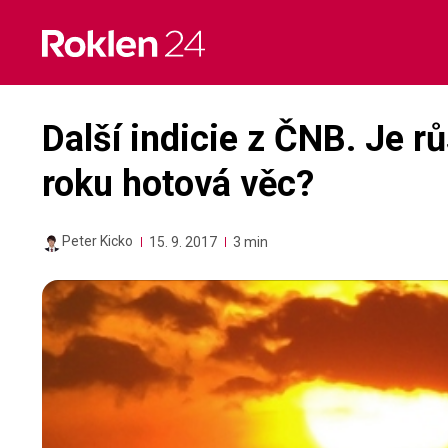
Skip
to
content
Další indicie z ČNB. Je r
roku hotová věc?
Peter Kicko
15. 9. 2017
3 min