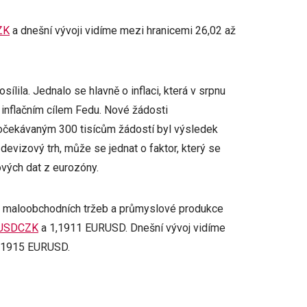
ZK
a dnešní vývoji vidíme mezi hranicemi 26,02 až
lila. Jednalo se hlavně o inflaci, která v srpnu
 inflačním cílem Fedu. Nové žádosti
 očekávaným 300 tisícům žádostí byl výsledek
 devizový trh, může se jednat o faktor, který se
vých dat z eurozóny.
y maloobchodních tržeb a průmyslové produkce
USDCZK
a 1,1911 EURUSD. Dnešní vývoj vidíme
1,1915 EURUSD.