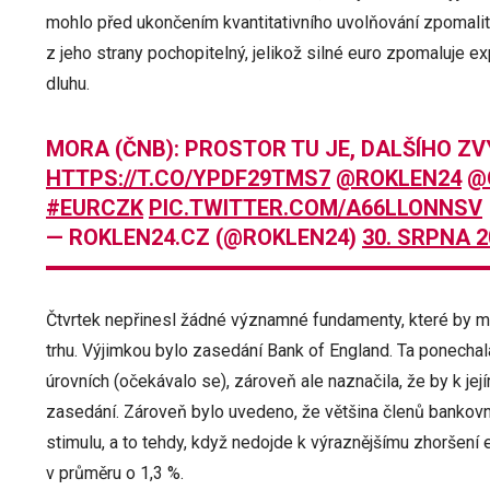
mohlo před ukončením kvantitativního uvolňování zpomalit 
z jeho strany pochopitelný, jelikož silné euro zpomaluje exp
dluhu.
MORA (ČNB): PROSTOR TU JE, DALŠÍHO Z
HTTPS://T.CO/YPDF29TMS7
@ROKLEN24
@
#EURCZK
PIC.TWITTER.COM/A66LLONNSV
— ROKLEN24.CZ (@ROKLEN24)
30. SRPNA 2
Čtvrtek nepřinesl žádné významné fundamenty, které by mo
trhu. Výjimkou bylo zasedání Bank of England. Ta ponecha
úrovních (očekávalo se), zároveň ale naznačila, že by k je
zasedání. Zároveň bylo uvedeno, že většina členů bankovní
stimulu, a to tehdy, když nedojde k výraznějšímu zhoršení 
v průměru o 1,3 %.