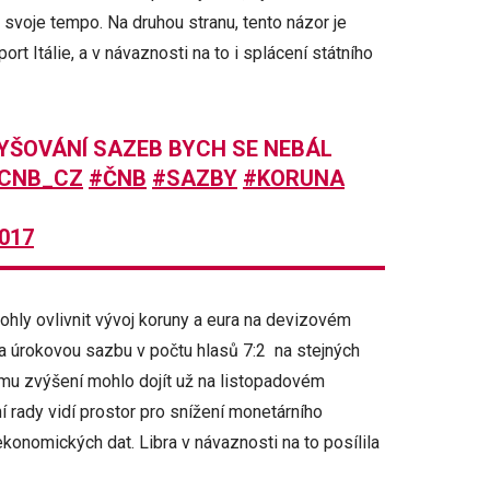
svoje tempo. Na druhou stranu, tento názor je
ort Itálie, a v návaznosti na to i splácení státního
VYŠOVÁNÍ SAZEB BYCH SE NEBÁL
CNB_CZ
#ČNB
#SAZBY
#KORUNA
017
hly ovlivnit vývoj koruny a eura na devizovém
la úrokovou sazbu v počtu hlasů 7:2 na stejných
jímu zvýšení mohlo dojít už na listopadovém
 rady vidí prostor pro snížení monetárního
ekonomických dat. Libra v návaznosti na to posílila