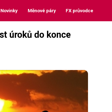
Novinky
Měnové páry
FX průvodce
ůst úroků do konce