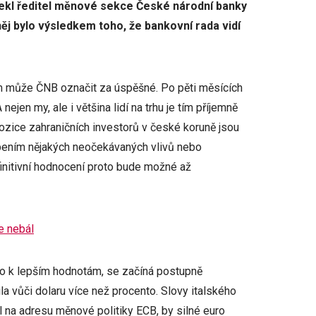
ekl ředitel měnové sekce České národní banky
j bylo výsledkem toho, že bankovní rada vidí
ím může ČNB označit za úspěšné. Po pěti měsících
 nejen my, ale i většina lidí na trhu je tím příjemně
 pozice zahraničních investorů v české koruně jsou
bením nějakých neočekávaných vlivů nebo
finitivní hodnocení proto bude možné až
e nebál
o k lepším hodnotám, se začíná postupně
a vůči dolaru více než procento. Slovy italského
il na adresu měnové politiky ECB, by silné euro