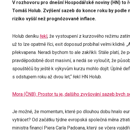
V rozhovoru pro dnešní Hospodářské noviny (HN) to ř
Tomáš Holub. Zvýšení sazeb do konce roku by podle ně
riziko vyšší než prognózované inflace.
Holub deníku
řekl
, že vystoupení z kurzového režimu zat
už to lze opatrně říci, exit doposud probíhal velmi klidně. „A
překvapena. Neradi bychom to ale zakřikli. Stále platí, že
pravděpodobně dost masivní, a nedá se vyloučit, že půso
spouštěčů by ještě k výkyvům kurzu mohlo dojít. Úplně de
s odstupem roku až dvou let,“ řekl HN Holub.
Mora (ČNB): Prostor tu je, dalšího zvyšování sazeb bych s
Je možné, že momentum, které po dlouhou dobu hnalo eur
vytrácet? Od začátku týdne evropská společná měna ztratil
ministra financí Piera Carla Padoana, který se včera vyjádř