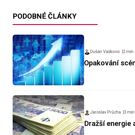
PODOBNÉ ČLÁNKY
Dušan Vaškovic
2 min
Opakování scé
Jaroslav Průcha
3 min
Dražší energie 