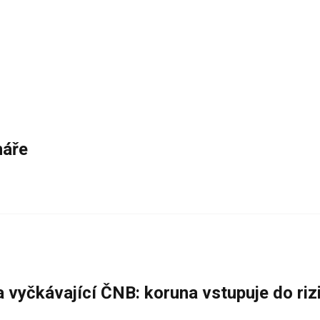
náře
a vyčkávající ČNB: koruna vstupuje do ri