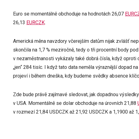
Euro se momentálně obchoduje na hodnotách 26,07
EURC
26,13
EURCZK
.
Americká měna navzdory včerejším datům nijak zvlášť neposí
skončila na 1,7 % meziročně, tedy o tři procentní body pod
v nezaměstnanosti vykázaly také dobrá čísla, když oproti
„jen“ 284 tisíc. I když tato data neměla výraznější dopad na
projeví i během dneška, kdy budeme svědky absence klíčo
Zde bude právě zajímavé sledovat, jak dopadnou výsledk
v USA. Momentálně se dolar obchoduje na úrovních 21,88
v rozmezí 21,84 USDCZK až 21,92 USDCZK a 1,1900 až 