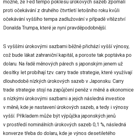
možné, že Fed tempo poklesu úrokových sazeb zpomalí
proti očekávání z druhého čtvrtletí letošního roku kvůli
očekávání vyššího tempa zadlužování v případě vítězství
Donalda Trumpa, které je nyní pravděpodobnější.
S vyššími úrokovými sazbami běžně přichází vyšší výnosy,
což bude lákat zahraniční kapitál, a poroste tak poptávka po
dolaru. Na řadě měnových párech s japonským jenem už
desítky let probíhají tzv. carry trade strategie, které využívají
dlouhodobě nízkých úrokových sazeb v Japonsku. Carry
trade strategie stojí na zapůjčení peněz v měně a ekonomice
s nízkými úrokovými sazbami a jejich následná investice
v měně, kde je nastavení úrokových sazeb, a tedy i výnosy
vyšší. Příkladem může být výpůjčka japonských jenů
v prostředí nominálních úrokových sazeb 0,1 %, následná
konverze třeba do dolaru, kde je výnos desetiletého