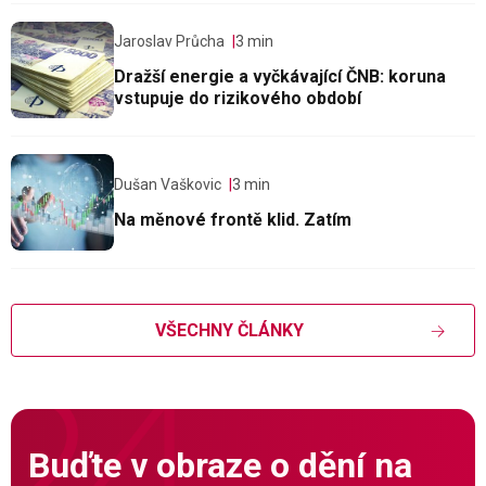
Jaroslav Průcha
3 min
Dražší energie a vyčkávající ČNB: koruna
vstupuje do rizikového období
Dušan Vaškovic
3 min
Na měnové frontě klid. Zatím
VŠECHNY ČLÁNKY
Buďte v obraze o dění na