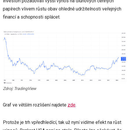
investoři požadovali vyšší výnos na dluhových cenných
papírech vlivem růstu obav ohledně udržitelnosti veřejných
financí a schopnosti splácet.
Zdroj: TradingView
Graf ve větším rozlišení najdete
zde
.
Protože je trh vpředhledící, tak už nyní vidíme efekt na růst