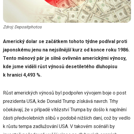
Zdroj: Depositphotos
Americký dolar se začátkem tohoto týdne podíval proti
japonskému jenu na nejsilnější kurz od konce roku 1986.
Tento měnový pár je silně ovlivněn americkými výnosy,
kde jsme viděli růst výnosů desetiletého dluhopisu
k hranici 4,493 %.
Růst amerických výnosů byl podpořen vývojem boje o post
prezidenta USA, kde Donald Trump získává navrch. Trhy
očekávají, že v případě vítězství Trumpa by došlo k naplnění
části předvolebních slibů v podobě nižších daní, což by vedlo
k růstu tempa zadlužování USA. V takovém scénáři by