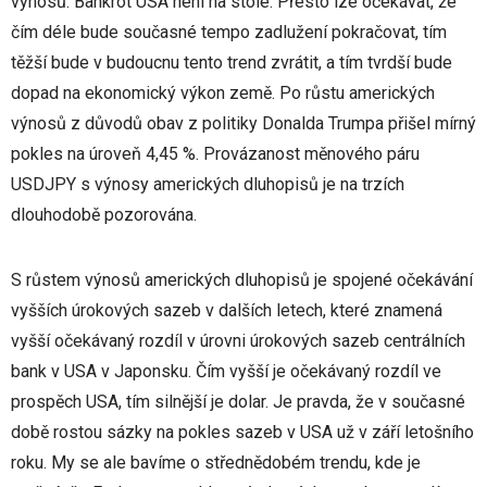
výnosů. Bankrot USA není na stole. Přesto lze očekávat, že
čím déle bude současné tempo zadlužení pokračovat, tím
těžší bude v budoucnu tento trend zvrátit, a tím tvrdší bude
dopad na ekonomický výkon země. Po růstu amerických
výnosů z důvodů obav z politiky Donalda Trumpa přišel mírný
pokles na úroveň 4,45 %. Provázanost měnového páru
USDJPY s výnosy amerických dluhopisů je na trzích
dlouhodobě pozorována.
S růstem výnosů amerických dluhopisů je spojené očekávání
vyšších úrokových sazeb v dalších letech, které znamená
vyšší očekávaný rozdíl v úrovni úrokových sazeb centrálních
bank v USA v Japonsku. Čím vyšší je očekávaný rozdíl ve
prospěch USA, tím silnější je dolar. Je pravda, že v současné
době rostou sázky na pokles sazeb v USA už v září letošního
roku. My se ale bavíme o střednědobém trendu, kde je