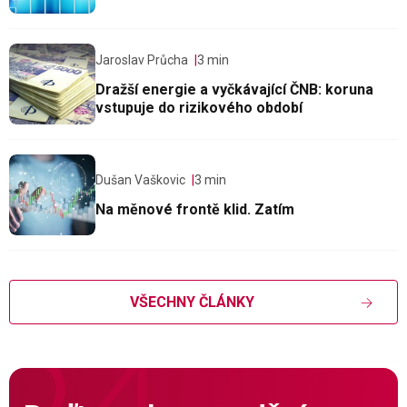
Jaroslav Průcha
3 min
Dražší energie a vyčkávající ČNB: koruna
vstupuje do rizikového období
Dušan Vaškovic
3 min
Na měnové frontě klid. Zatím
VŠECHNY ČLÁNKY