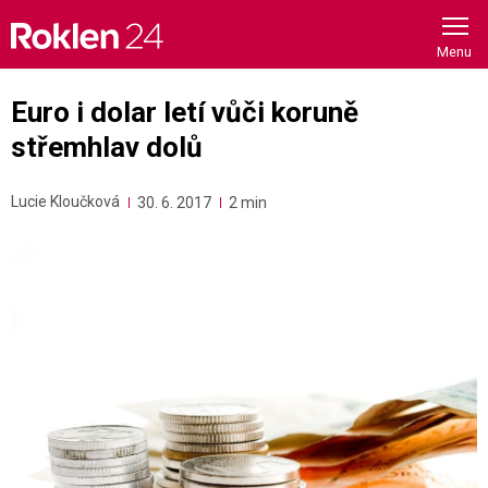
Skip
to
content
Euro i dolar letí vůči koruně
střemhlav dolů
Lucie Kloučková
30. 6. 2017
2 min