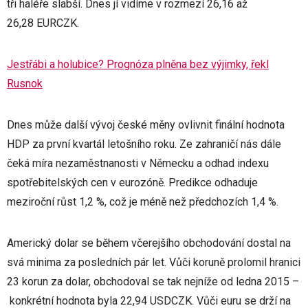
tři haléře slabší. Dnes jí vidíme v rozmezí 26,16 až
26,28 EURCZK.
Jestřábi a holubice? Prognóza plněna bez výjimky, řekl
Rusnok
Dnes může další vývoj české měny ovlivnit finální hodnota
HDP za první kvartál letošního roku. Ze zahraničí nás dále
čeká míra nezaměstnanosti v Německu a odhad indexu
spotřebitelských cen v eurozóně. Predikce odhaduje
meziroční růst 1,2 %, což je méně než předchozích 1,4 %.
Americký dolar se během včerejšího obchodování dostal na
svá minima za posledních pár let. Vůči koruně prolomil hranici
23 korun za dolar, obchodoval se tak nejníže od ledna 2015 –
konkrétní hodnota byla 22,94 USDCZK. Vůči euru se drží na