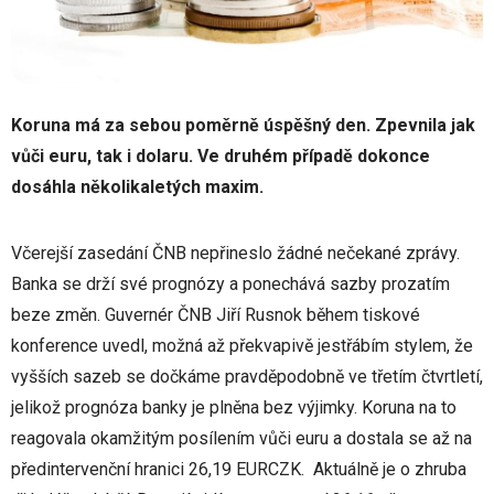
Koruna má za sebou poměrně úspěšný den. Zpevnila jak
vůči euru, tak i dolaru. Ve druhém případě dokonce
dosáhla několikaletých maxim.
Včerejší zasedání ČNB nepřineslo žádné nečekané zprávy.
Banka se drží své prognózy a ponechává sazby prozatím
beze změn. Guvernér ČNB Jiří Rusnok během tiskové
konference uvedl, možná až překvapivě jestřábím stylem, že
vyšších sazeb se dočkáme pravděpodobně ve třetím čtvrtletí,
jelikož prognóza banky je plněna bez výjimky. Koruna na to
reagovala okamžitým posílením vůči euru a dostala se až na
předintervenční hranici 26,19 EURCZK. Aktuálně je o zhruba