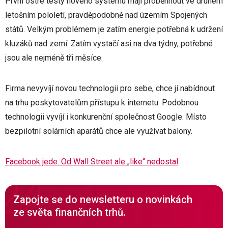
První ostré testy nového systému mají proběhnout ve druhém
letošním pololetí, pravděpodobně nad územím Spojených
států. Velkým problémem je zatím energie potřebná k udržení
kluzáků nad zemí. Zatím vystačí asi na dva týdny, potřebné
jsou ale nejméně tři měsíce.
Firma nevyvíjí novou technologii pro sebe, chce jí nabídnout
na trhu poskytovatelům přístupu k internetu. Podobnou
technologii vyvíjí i konkurenční společnost Google. Místo
bezpilotní solárních aparátů chce ale využívat balony.
Facebook jede. Od Wall Street ale „like“ nedostal
Zapojte se do newsletteru o novinkách
ze světa finančních trhů.