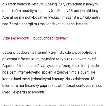
o kluzák velikosti letounu Boeing 737, vzhledem k lehkým
materiálům použitým k jeho výrobě ale váží asi jen půl tuny.
Aparát se má pohybovat ve výškách mezi 18 a 27 kilometry
nad Zemí a energii mu mají dodávat sluneční baterie.
Vize Facebooku – budoucnost lidstva?
Letouny budou šířit internet v zemích, kde chybí potřebná
pozemní infrastruktura, zejména tedy v rozvojovém světě.
Aquila má k tomu používat vysoce přesný laser, který bude
nosičem internetového spojení a zároveň má sloužit i ke
komunikaci mezi jednotlivými letouny. Na vzdálenost 18
kilometrů má laserový paprsek „trefit“ deseticentovou minci,
uvedli experti Facebooku.