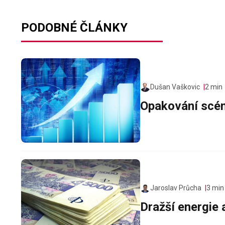
PODOBNÉ ČLÁNKY
Dušan Vaškovic
2 min
Opakování scé
Jaroslav Průcha
3 min
Dražší energie 