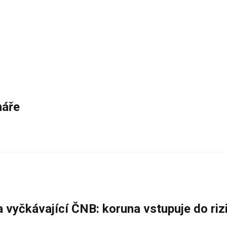
náře
a vyčkávající ČNB: koruna vstupuje do ri