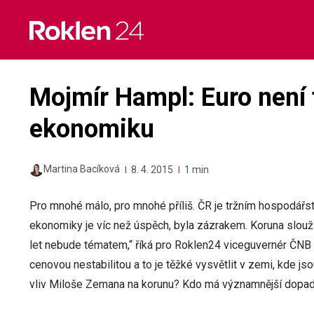
Skip
to
content
Mojmír Hampl: Euro není
ekonomiku
Martina Bacíková
8. 4. 2015
1 min
Pro mnohé málo, pro mnohé příliš. ČR je tržním hospodář
ekonomiky je víc než úspěch, byla zázrakem. Koruna slouž
let nebude tématem,“ říká pro Roklen24 viceguvernér ČNB Mo
cenovou nestabilitou a to je těžké vysvětlit v zemi, kde jsou
vliv Miloše Zemana na korunu? Kdo má významnější dopad