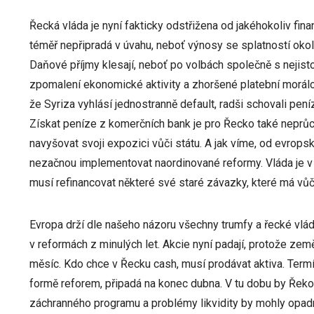
Řecká vláda je nyní fakticky odstřižena od jakéhokoliv fin
téměř nepřipradá v úvahu, neboť výnosy se splatností okolo
Daňové příjmy klesají, neboť po volbách společně s nejisto
zpomalení ekonomické aktivity a zhoršené platební morálce 
že Syriza vyhlásí jednostranně default, radši schovali pení
Získat peníze z komerčních bank je pro Řecko také neprů
navyšovat svoji expozici vůči státu. A jak víme, od evrop
nezačnou implementovat naordinované reformy. Vláda je v 
musí refinancovat některé své staré závazky, které má vů
Evropa drží dle našeho názoru všechny trumfy a řecké vlád
v reformách z minulých let. Akcie nyní padají, protože země j
měsíc. Kdo chce v Řecku cash, musí prodávat aktiva. Ter
formě reforem, připadá na konec dubna. V tu dobu by Řek
záchranného programu a problémy likvidity by mohly opadn