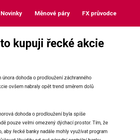
Novinky
Měnové páry
FX průvodce
to kupuji řecké akcie
m února dohoda o prodloužení záchranného
kcie ovšem nabraly opět trend směrem dolů
 únorová dohoda o prodloužení byla spíše
vládě pouze velmi omezený dýchací prostor. Tím, že
, aby řecké banky nadále mohly využívat program