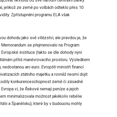
jčovat likviditu od své národní centrální banky.
, jelikož ze země po volbách odteklo přes 10
vidity. Zpřístupnění programu ELA však
ou dohodu jako své vítězství, ale pravdou je, že
e Memorandum se přejmenovalo na Program
Evropské instituce (takto se dle dohody nyní
 Aténám příliš manévrovacího prostoru. Výsledkem
 nedostanou ani euro. Evropští ministři financí
vatizacích státního majetku a rovněž nesmí dojít
poškodily konkurenceschopnost země či zásadně
 Evropa ví, že Řekové nemají peníze a jejich
ojem minimalizovala možnost jakékoliv rebélie
tálii a Španělsku), které by v budoucnu mohly