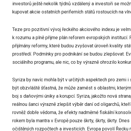
investorů ještě nekolik týdnů vzdálený a investoři se možná
kupovat akcie ostatních periferních států rostoucích na vl
Teze pro pozitivní vývoj řeckého akciového indexu je velmi
k rozumu a plně přijme plán reforem evropských instituc
přijímány reformy, které budou zvyšovat úroveň kvality stát
prostředí. Podmínky pro podnikání se budou zlepšovat. Evr
sociálního programu, ale nic, co by výrazně ohrozilo konk
Syriza by navíc mohla být v určitých aspektech pro zemi i s
být obzvláště šťastná, že může zamést s oblastmi, kterým 
boj s daňovými úniky a korupcí. Syriza, jakožto nová stran
reálnou šanci výrazně zlepšit výběr daní od oligarchů, kteř
rovněž dobře vědoma, že efekty nadměrné fiskální konsol
rokem byla mantra v Evropě pouze škrty, škrty, škrty. Dnes s
očištěných rozpočtech a investicích. Evropa povolí Řecku 