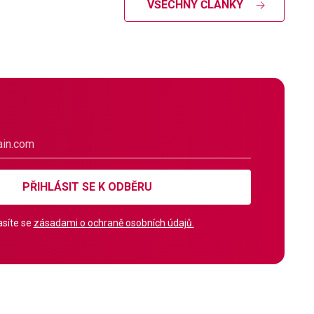
VŠECHNY ČLÁNKY
PŘIHLÁSIT SE K ODBĚRU
síte se
zásadami o ochraně osobních údajů.