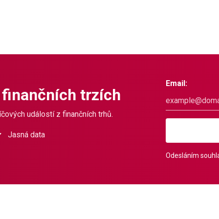
Email:
 finančních trzích
čových událostí z finančních trhů.
Jasná data
Odesláním souhla