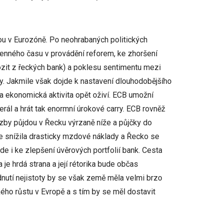
ou v Eurozóně. Po neohrabaných politických
enného času v provádění reforem, ke zhoršení
zit z řeckých bank) a poklesu sentimentu mezi
y. Jakmile však dojde k nastavení dlouhodobějšího
a ekonomická aktivita opět oživí. ECB umožní
rál a hrát tak enormní úrokové carry. ECB rovněž
zby půjdou v Řecku výrzaně níže a půjčky do
ce snížila drasticky mzdové náklady a Řecko se
 i ke zlepšení úvěrových portfolií bank. Cesta
e hrdá strana a její rétorika bude občas
utí nejistoty by se však země měla velmi brzo
ého růstu v Evropě a s tím by se měl dostavit