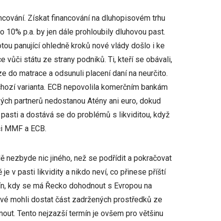
ancování. Získat financování na dluhopisovém trhu
 10% p.a. by jen dále prohloubily dluhovou past.
tou panující ohledně kroků nové vlády došlo i ke
vůči státu ze strany podniků. Ti, kteří se obávali,
ze do matrace a odsunuli placení daní na neurčito.
chozí varianta. ECB nepovolila komerčním bankám
ských partnerů nedostanou Atény ani euro, dokud
pasti a dostává se do problémů s likviditou, když
či MMF a ECB.
ě nezbyde nic jiného, než se podřídit a pokračovat
e v pasti likvidity a nikdo neví, co přinese příští
mín, kdy se má Řecko dohodnout s Evropou na
ové mohli dostat část zadržených prostředků ze
out. Tento nejzazší termín je ovšem pro většinu