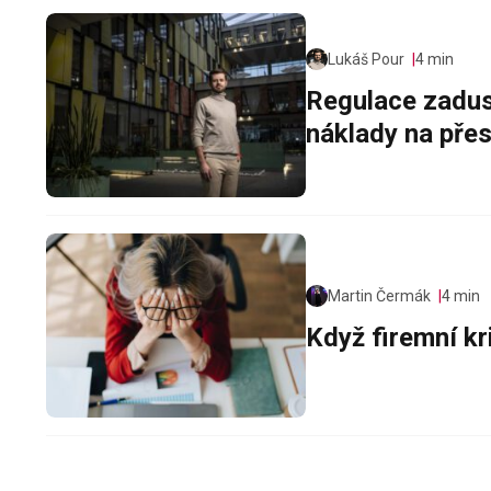
Lukáš Pour
4 min
Regulace zadus
náklady na pře
Martin Čermák
4 min
Když firemní kr