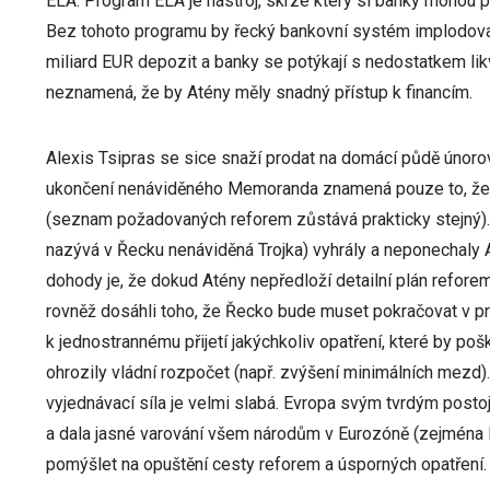
ELA. Program ELA je nástroj, skrze který si banky mohou pů
Bez tohoto programu by řecký bankovní systém implodoval
miliard EUR depozit a banky se potýkají s nedostatkem lik
neznamená, že by Atény měly snadný přístup k financím.
Alexis Tsipras se sice snaží prodat na domácí půdě únorov
ukončení nenáviděného Memoranda znamená pouze to, ž
(seznam požadovaných reforem zůstává prakticky stejný). 
nazývá v Řecku nenáviděná Trojka) vyhrály a neponechaly
dohody je, že dokud Atény nepředloží detailní plán reforem,
rovněž dosáhli toho, že Řecko bude muset pokračovat v pri
k jednostrannému přijetí jakýchkoliv opatření, které by 
ohrozily vládní rozpočet (např. zvýšení minimálních mezd).
vyjednávací síla je velmi slabá. Evropa svým tvrdým post
a dala jasné varování všem národům v Eurozóně (zejména I
pomýšlet na opuštění cesty reforem a úsporných opatření.