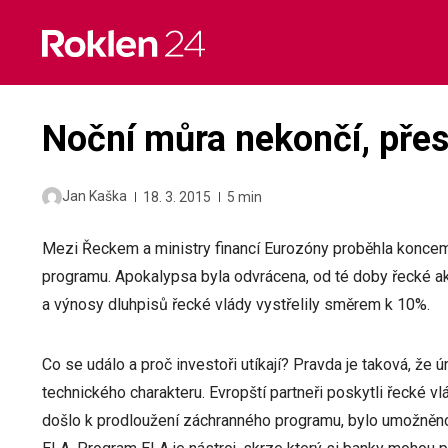
Skip
to
content
Noční můra nekončí, přes
Jan Kaška
18. 3. 2015
5 min
Mezi Řeckem a ministry financí Eurozóny proběhla konce
programu. Apokalypsa byla odvrácena, od té doby řecké a
a výnosy dluhpisů řecké vlády vystřelily směrem k 10%.
Co se událo a proč investoři utíkají? Pravda je taková, že
technického charakteru. Evropští partneři poskytli řecké 
došlo k prodloužení záchranného programu, bylo umožněno