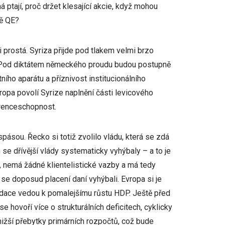
 ptají, proč držet klesající akcie, když mohou
ně QE?
 prostá. Syriza přijde pod tlakem velmi brzo
í. Pod diktátem německého proudu budou postupně
ního aparátu a příznivost institucionálního
opa povolí Syrize naplnění části levicového
urenceschopnost.
pásou. Řecko si totiž zvolilo vládu, která se zdá
se dřívější vlády systematicky vyhýbaly – a to je
a, nemá žádné klientelistické vazby a má tedy
í se doposud placení daní vyhýbali. Evropa si je
idace vedou k pomalejšímu růstu HDP. Ještě před
e hovoří více o strukturálních deficitech, cyklicky
nižší přebytky primárních rozpočtů, což bude