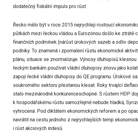
dodatečný fiskální impuls pro růst.
Řecko mělo být v roce 2015 nejrychleji rostoucí ekonomik
půtkách mezi řeckou vládou a Eurozónou došlo ke ztrátě c
finančních podmínek (nárůst úrokových sazeb a odliv depo
podniky. To znamená i zpomalení růstu ekonomické aktivit
plánu, situace se znormalizuje. Výnosy dluhopisů klesnou 
řeckým bankám používat vládní dluhopisy znovu jako kolate
zapojí řecké vládní dluhopisy do QE programu. Úrokové sa
soukromého sektoru přestanou klesat. Roky trvající defla
stalo mezinárodně konkurenceschopné. S růstem HDP dojde
k hospodářskému růstu samozřejmě nebude hladká, Syriza j
vyhrocená. Pod diktátem ekonomických reforem a po opadn
navrátit na cestu jednoho z nejrychlejíších temp ekonomick
i růst akciových indexů.