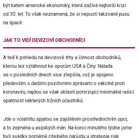
být katem americké ekonomiky, která zažívá nejhorší krizi
od 30. let. To však neznamená, že si nepustí takzvaně pusu
na špacír.
JAK TO VIDÍ DEVIZOVÍ OBCHODNÍCI
A teď k pohledu na devizové trhy a činnost obchodníků,
kterou lez vztáhnout ke sporům USA a Číny. Nálada
se v posledních dnech sice zlepšila, což je spojeno
především s dalšími pozitivními zprávami o vakcíně proti
koronaviru, najdou se však oblasti potvrzující minimálně rašící
opatrnost některých tržních účastníků.
Jde o volatilitu spjatou se zajištěním prostřednictvím opcí,
a to zejména u asijských měn. Na konci minulého týdne jsme
byli svědky poměrně citelného nárůstu u strategie risk