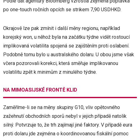
Podle dat agentury Bloomberg vzrostla zejména poptávka
po one-touch ročních opcích se strikem 7,90 USDHKD.
Okrajově lze pak zmínit i další měny regionu, například
korejský won, u něhož byla na začátku týdne vidět rostoucí
implikovaná volatilita spojená se zajištěním proti oslabení.
Podobně tomu bylo u australského dolaru. U obou jsme však
včera pozorovali korekci, která směřuje implikovanou
volatilitu zpět k minimům z minulého týdne.
NA MIMOASIJSKÉ FRONTĚ KLID
Zaměříme-li se na měny skupiny G10, vliv opětovného
zažehnutí obchodních sporů nebyl v jejich případě natolik
silný. Potvrzuje to, že trh zajímají jiné faktory. V případě eura
proti dolaru jde zejména o koordinovoanou fiskální pomoc