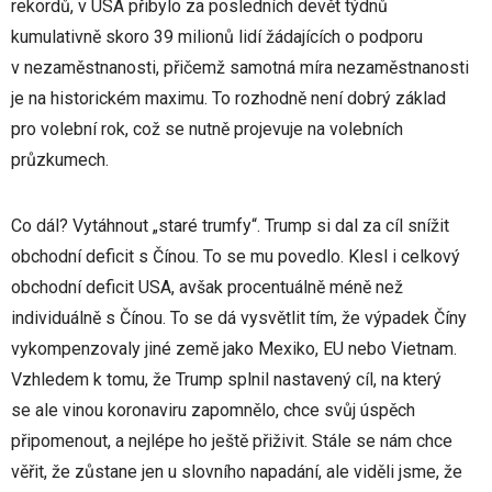
rekordů, v USA přibylo za posledních devět týdnů
kumulativně skoro 39 milionů lidí žádajících o podporu
v nezaměstnanosti, přičemž samotná míra nezaměstnanosti
je na historickém maximu. To rozhodně není dobrý základ
pro volební rok, což se nutně projevuje na volebních
průzkumech.
Co dál? Vytáhnout „staré trumfy“. Trump si dal za cíl snížit
obchodní deficit s Čínou. To se mu povedlo. Klesl i celkový
obchodní deficit USA, avšak procentuálně méně než
individuálně s Čínou. To se dá vysvětlit tím, že výpadek Číny
vykompenzovaly jiné země jako Mexiko, EU nebo Vietnam.
Vzhledem k tomu, že Trump splnil nastavený cíl, na který
se ale vinou koronaviru zapomnělo, chce svůj úspěch
připomenout, a nejlépe ho ještě přiživit. Stále se nám chce
věřit, že zůstane jen u slovního napadání, ale viděli jsme, že