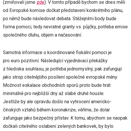
(zmiňovali jsme
zde
). V tomto případě bychom se dnes měli
od Evropské komise dočkat představení konkrétního plánu,
po němž bude následovat debata. Stěžejními body bude
forma pomoci, tedy nevratné granty vs. půjčky, potřeba emise
společného dluhu, objem a načasování.
Samotná informace o koordinované fiskální pomoci je
pro euro pozitivní. Následující vyjednávací překážky
z hlediska souhlasu, je potřeba jednomyslný, pak zafungují
jako strop citelnějšího posílení společné evropské měny.
Možnost eskalace obchodních sporů proto bude hrát
minimálně pro nejbližší dny až slabé druhé housle.
Jestliže by ale opravdu došlo na vyhrocení americko-
čínských vztahů během koronakrize, věříme, že dolar
zafunguje jako bezpečný přístav. K tomu, abychom se naopak
dočkali citelného oslabení zelených bankovek, by bylo