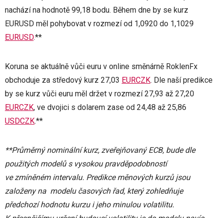
nachází na hodnotě 99,18 bodu. Během dne by se kurz
EURUSD měl pohybovat v rozmezí od 1,0920 do 1,1029
EURUSD
.**
Koruna se aktuálně vůči euru v online směnárně RoklenFx
obchoduje za středový kurz 27,03
EURCZK
. Dle naší predikce
by se kurz vůči euru měl držet v rozmezí 27,93 až 27,20
EURCZK
, ve dvojici s dolarem zase od 24,48 až 25,86
USDCZK
.**
**Průměrný nominální kurz, zveřejňovaný ECB, bude dle
použitých modelů s vysokou pravděpodobností
ve zmíněném intervalu. Predikce měnových kurzů jsou
založeny na modelu časových řad, který zohledňuje
předchozí hodnotu kurzu i jeho minulou volatilitu.