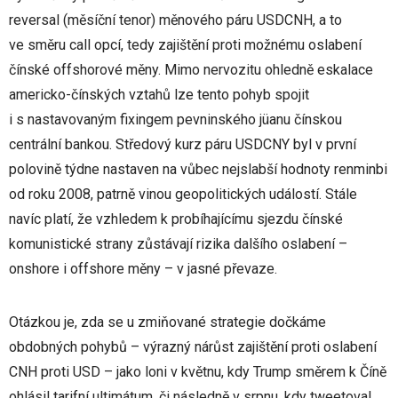
reversal (měsíční tenor) měnového páru USDCNH, a to
ve směru call opcí, tedy zajištění proti možnému oslabení
čínské offshorové měny. Mimo nervozitu ohledně eskalace
americko-čínských vztahů lze tento pohyb spojit
i s nastavovaným fixingem pevninského jüanu čínskou
centrální bankou. Středový kurz páru USDCNY byl v první
polovině týdne nastaven na vůbec nejslabší hodnoty renminbi
od roku 2008, patrně vinou geopolitických událostí. Stále
navíc platí, že vzhledem k probíhajícímu sjezdu čínské
komunistické strany zůstávají rizika dalšího oslabení –
onshore i offshore měny – v jasné převaze.
Otázkou je, zda se u zmiňované strategie dočkáme
obdobných pohybů – výrazný nárůst zajištění proti oslabení
CNH proti USD – jako loni v květnu, kdy Trump směrem k Číně
ohlásil tarifní ultimátum, či následně v srpnu, kdy tweetoval