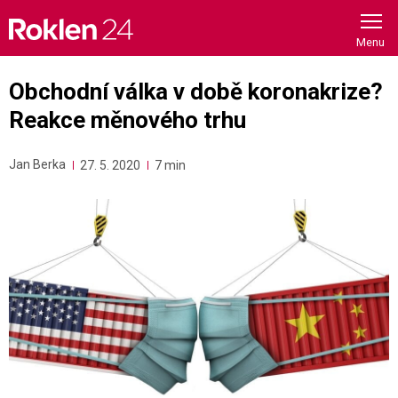
Skip
to
content
Obchodní válka v době koronakrize?
Reakce měnového trhu
Jan Berka
27. 5. 2020
7 min