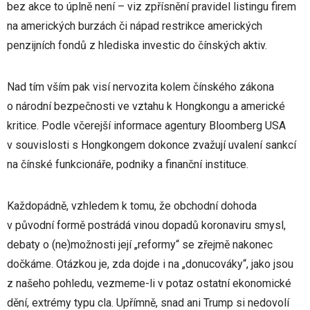
bez akce to úplně není – viz zpřísnění pravidel listingu firem
na amerických burzách či nápad restrikce amerických
penzijních fondů z hlediska investic do čínských aktiv.
Nad tím vším pak visí nervozita kolem čínského zákona
o národní bezpečnosti ve vztahu k Hongkongu a americké
kritice. Podle včerejší informace agentury Bloomberg USA
v souvislosti s Hongkongem dokonce zvažují uvalení sankcí
na čínské funkcionáře, podniky a finanční instituce.
Každopádně, vzhledem k tomu, že obchodní dohoda
v původní formě postrádá vinou dopadů koronaviru smysl,
debaty o (ne)možnosti její „reformy“ se zřejmě nakonec
dočkáme. Otázkou je, zda dojde i na „donucováky“, jako jsou
z našeho pohledu, vezmeme-li v potaz ostatní ekonomické
dění, extrémy typu cla. Upřímně, snad ani Trump si nedovolí