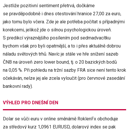
Jestliže pozitivní sentiment přetrvá, dočkáme
se pravděpodobně i dnes otestování hranice 27,00 za euro,
jako tomu bylo včera. Zde je ale potřeba počítat s případnými
korekcemi, jelikož jde o silnou psychologickou úroveň.
S predikcí výraznějšího posílením pod sedmadvacítku
bychom však pro byli opatrnější, a to i přes aktuálně dobrou
náladu světových trhů. Navíc je stále ve hře snížení sazeb
ČNB na úroveň zero lower bound, tj. o 20 bazických bodů
na 0,05 %. Při pohledu na tržní sazby FRA sice není tento krok
očekáván, nelze jej ale zcela vyloučit (pro červnové zasedání
bankovní rady).
VÝHLED PRO DNEŠNÍ DEN
Dolar se vůči euru v online směnárně RoklenFx obchoduje
za středový kurz 1,0961 EURUSD, dolarový index se pak