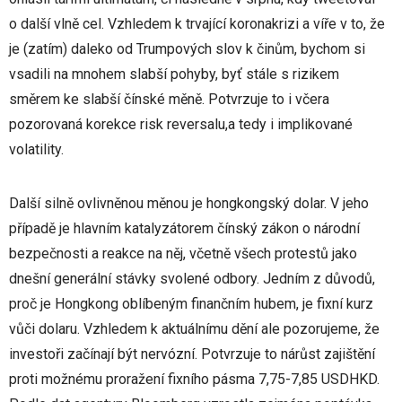
o další vlně cel. Vzhledem k trvající koronakrizi a víře v to, že
je (zatím) daleko od Trumpových slov k činům, bychom si
vsadili na mnohem slabší pohyby, byť stále s rizikem
směrem ke slabší čínské měně. Potvrzuje to i včera
pozorovaná korekce risk reversalu,a tedy i implikované
volatility.
Další silně ovlivněnou měnou je hongkongský dolar. V jeho
případě je hlavním katalyzátorem čínský zákon o národní
bezpečnosti a reakce na něj, včetně všech protestů jako
dnešní generální stávky svolené odbory. Jedním z důvodů,
proč je Hongkong oblíbeným finančním hubem, je fixní kurz
vůči dolaru. Vzhledem k aktuálnímu dění ale pozorujeme, že
investoři začínají být nervózní. Potvrzuje to nárůst zajištění
proti možnému proražení fixního pásma 7,75-7,85 USDHKD.