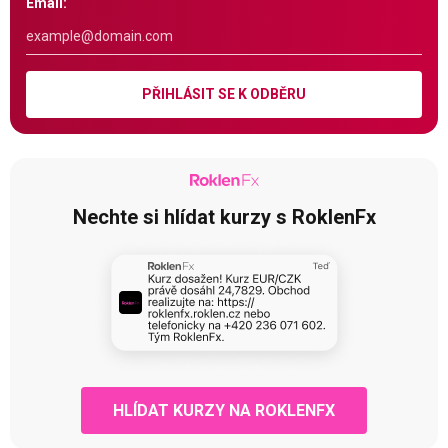
Email:
PŘIHLÁSIT SE K ODBĚRU
Nechte si hlídat kurzy s RoklenFx
HLÍDAT KURZY NA ROKLENFX