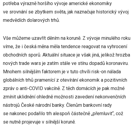
potřeba výrazně horšího vývoje americké ekonomiky
ve srovnání se zbytkem světa, jak naznačuje historický vývoj
medvědích dolarových trhů.
Vše můžeme uzavřít děním na koruně. Z vývoje minulého roku
víme, že i česká měna měla tendence reagovat na vyhrocení
obchodních sporů. Aktuální situace je však jiná, jelikož hrozba
nových trade wars je zatím stále ve stínu dopadů koronaviru.
Mnohem silnějším faktorem je v tuto chvíli risk-on nálada
globálních trhů pramenící z otevírání ekonomik a pozitivních
zpráv o anti-COVID vakcíně. Z těch domácích je pak možné
zmínit uklidnění ohledně možnosti zavedení nekonvenčních
nástrojů České národní banky. Členům bankovní rady
se nakonec podařilo trh alespoň částečně „přemluvit“, což
se nutně projevuje v silnější koruně.