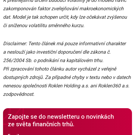
K přesnějšímu určení budoucí volatility je do modelu navíc
zakomponován faktor zveřejňování makroekonomických
dat. Model je tak schopen určit, kdy lze očekávat zvýšenou
či sníženou volatilitu směnného kurzu.
Disclaimer: Tento článek má pouze informativní charakter
a neslouží jako investiční doporučení dle zákona č.
256/2004 Sb. o podnikání na kapitálovém trhu.
Při zpracování tohoto článku autor vycházel z veřejně
dostupných zdrojů. Za případné chyby v textu nebo v datech
nenesou společnosti Roklen Holding a.s. ani Roklen360 a.s.
zodpovědnost.
Zapojte se do newsletteru o novinkách
ze světa finančních trhů.