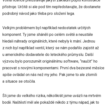
Volná licence představuje jakýsi základní popis konstrukce
přístroje. Určitě si ale pod tím nepředstavujte, že dostanete
podrobný návod jako třeba pro složení lega.
Velkým problémem byl například nedostatek určitých
komponent. Ty jsme sháněli po celém světě a neustále
hledali náhrady originálních, které nebyly k mání. Jednou
z nich byl například ventil, který se nám podařilo zajistit až
u amerického dodavatele do leteckého průmyslu. Další
výzvou bylo porozumět originálnímu software, “naučit” ho
pracovat s novými komponentami. První dva bezesné měsíce
spíše ovládal on nás než my jeho. Pak jsme to ale zlomili
a situace se otočila.
Šli jsme do velkého rizika, několikrát jsme uvázli na mrtvém
bodě. Naštěstí měl ale pokaždé někdo z týmu nápad, jak to