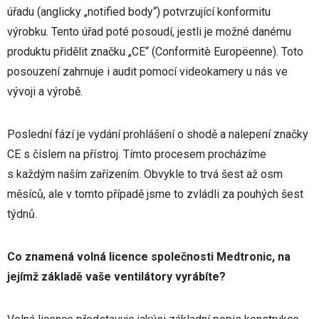
úřadu (anglicky „notified body“) potvrzující konformitu
výrobku. Tento úřad poté posoudí, jestli je možné danému
produktu přidělit značku „CE“ (Conformitè Europëenne). Toto
posouzení zahrnuje i audit pomocí videokamery u nás ve
vývoji a výrobě.
Poslední fází je vydání prohlášení o shodě a nalepení značky
CE s číslem na přístroj. Tímto procesem procházíme
s každým naším zařízením. Obvykle to trvá šest až osm
měsíců, ale v tomto případě jsme to zvládli za pouhých šest
týdnů.
Co znamená volná licence společnosti Medtronic, na
jejímž základě vaše ventilátory vyrábíte?