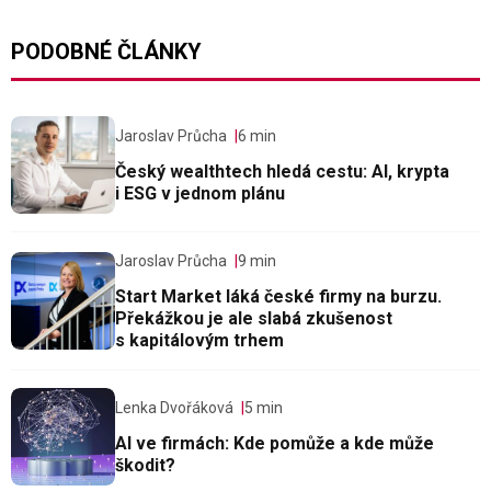
PODOBNÉ ČLÁNKY
Jaroslav Průcha
6 min
Český wealthtech hledá cestu: AI, krypta
i ESG v jednom plánu
Jaroslav Průcha
9 min
Start Market láká české firmy na burzu.
Překážkou je ale slabá zkušenost
s kapitálovým trhem
Lenka Dvořáková
5 min
AI ve firmách: Kde pomůže a kde může
škodit?