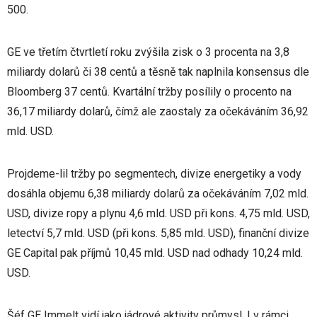
500.
GE ve třetím čtvrtletí roku zvýšila zisk o 3 procenta na 3,8
miliardy dolarů či 38 centů a těsně tak naplnila konsensus dle
Bloomberg 37 centů. Kvartální tržby posílily o procento na
36,17 miliardy dolarů, čímž ale zaostaly za očekáváním 36,92
mld. USD.
Projdeme-lil tržby po segmentech, divize energetiky a vody
dosáhla objemu 6,38 miliardy dolarů za očekáváním 7,02 mld.
USD, divize ropy a plynu 4,6 mld. USD při kons. 4,75 mld. USD,
letectví 5,7 mld. USD (při kons. 5,85 mld. USD), finanční divize
GE Capital pak příjmů 10,45 mld. USD nad odhady 10,24 mld.
USD.
Šéf GE Immelt vidí jako jádrové aktivity průmysl. I v rámci