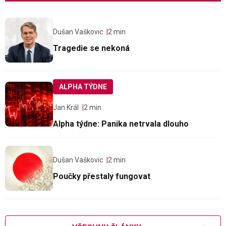
Dušan Vaškovic
2 min
Tragedie se nekoná
ALPHA TÝDNE
Jan Král
2 min
Alpha týdne: Panika netrvala dlouho
Dušan Vaškovic
2 min
Poučky přestaly fungovat