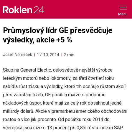
Skip
to
content
Průmyslový lídr GE přesvědčuje
výsledky, akcie +5 %
Josef Němeček
17. 10. 2014
2 min
Skupina General Electic, celosvětově největší výrobce
leteckým motorů nebo lokomotiv, za třetí čtvrtletí roku
nabídla růst zisku a výsledky, které trh oceňuje růstem akcíí
přes zaostání tržeb. GE posílila marže s podporou
nákladových úspor, které mají za celý rok dosáhnout jedné
miliardy dolarů. Akcie v premarketu amerického obchodování
rostou o více jak procento. Od počátku roku 2014 do
včerejška jsou níže o 13 procent při 0,8% růstu indexu S&P