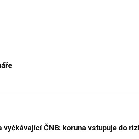
náře
a vyčkávající ČNB: koruna vstupuje do ri