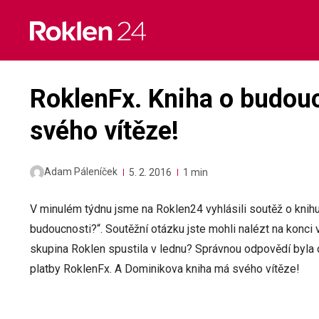
Skip
to
content
RoklenFx. Kniha o budouc
svého vítěze!
Adam Páleníček
5. 2. 2016
1 min
V minulém týdnu jsme na Roklen24 vyhlásili soutěž o knihu
budoucnosti?“. Soutěžní otázku jste mohli nalézt na konc
skupina Roklen spustila v lednu? Správnou odpovědí byla 
platby RoklenFx. A Dominikova kniha má svého vítěze!