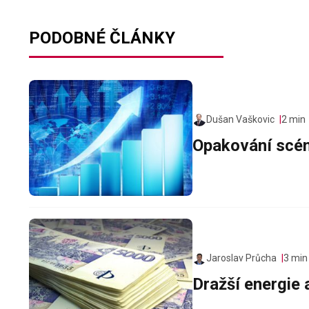
PODOBNÉ ČLÁNKY
Dušan Vaškovic
2 min
Opakování scé
Jaroslav Průcha
3 min
Dražší energie 