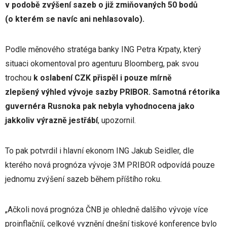
v podobě zvýšení sazeb o již zmiňovaných 50 bodů
(o kterém se navíc ani nehlasovalo).
Podle měnového stratéga banky ING Petra Krpaty, který
situaci okomentoval pro agenturu Bloomberg, pak svou
trochou
k oslabení CZK přispěl i pouze mírně
zlepšený výhled vývoje sazby PRIBOR. Samotná rétorika
guvernéra Rusnoka pak nebyla vyhodnocena jako
jakkoliv výrazně jestřábí
, upozornil.
To pak potvrdil i hlavní ekonom ING Jakub Seidler, dle
kterého nová prognóza vývoje 3M PRIBOR odpovídá pouze
jednomu zvýšení sazeb během příštího roku.
„Ačkoli nová prognóza ČNB je ohledně dalšího vývoje více
proinflačníí, celkové vyznění dnešní tiskové konference bylo