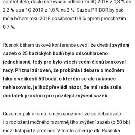
spotřebitelů, došlo na zvýšení odhadu za 4Q 2018 z 1,8 % na
2,2 % a za 1Q 2019 z 1,8 % na 2 %. Sazba PRIBOR by pak
měla během roku 2018 dosáhnout 0,9 % oproti předchozím
0,7 %.
Rusnok během tiskové konference uvedl, že dnešní
zvýšení
sazeb o 25 bazických bodů bylo odsouhlaseno
jednohlasně
,
tedy pro bylo všech sedm členů bankovní
rady. Přiznal zároveň, že proběhla i debata o možném
hiku o velikosti 50 bodů, o kterém se ale nakonec
nehlasovalo, jelikož převládl názor, že má rada stále
dostatek prostoru pro pozdější zvýšení sazeb
.
Guvernér pak v tomto směru upozornil, že se debatovalo
i o rozložení možného razantnějšího zvýšení sazeb (o 50 bb)
mezi listopad a prosinec. V tomto směru je dle Rusnoka