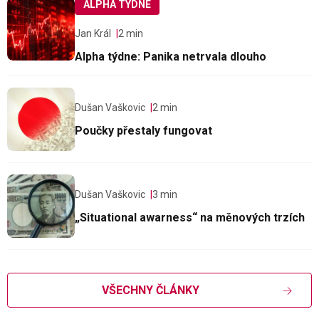
ALPHA TÝDNE
Jan Král
2 min
Alpha týdne: Panika netrvala dlouho
Dušan Vaškovic
2 min
Poučky přestaly fungovat
Dušan Vaškovic
3 min
„Situational awarness“ na měnových trzích
VŠECHNY ČLÁNKY