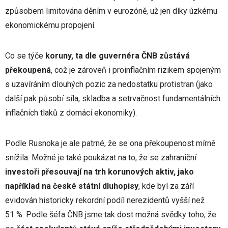
způsobem limitována děním v eurozóně, už jen díky úzkému
ekonomickému propojení.
Co se týče
koruny, ta dle guvernéra ČNB zůstává
překoupená
, což je zároveň i proinflačním rizikem spojeným
s uzavíráním dlouhých pozic za nedostatku protistran (jako
další pak působí síla, skladba a setrvačnost fundamentálních
inflačních tlaků z domácí ekonomiky).
Podle Rusnoka je ale patrné, že se ona překoupenost mírně
snížila. Možné je také poukázat na to, že se zahraniční
investoři přesouvají na trh korunových aktiv, jako
například na české státní dluhopisy
, kde byl za září
evidován historicky rekordní podíl nerezidentů vyšší než
51 %. Podle šéfa ČNB jsme tak dost možná svědky toho, že